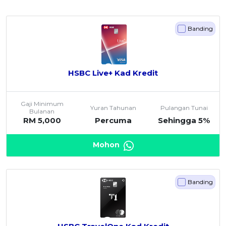
Banding
HSBC Live+ Kad Kredit
Gaji Minimum
Yuran Tahunan
Pulangan Tunai
Bulanan
RM 5,000
Percuma
Sehingga 5%
Mohon
Banding