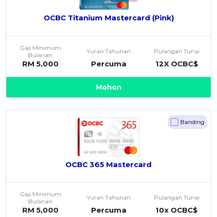
OCBC - Hadiah Pilihan Anda
Artikel Terkini
Promo
OCBC Titanium Mastercard (Pink)
Pinjaman Peribadi
Kad
Gaji Minimum
Yuran Tahunan
Pulangan Tunai
Bulanan
Insurans
RM 5,000
Percuma
12X OCBC$
Pelaburan
Mohon
Pengurusan Kewangan
Pinjaman Perumahan
Pinjaman Kereta
Banding
Gaya Hidup
SPECIAL PROMO
OCBC 365 Mastercard
RHB Bank Kad Kredit
Promo
Gaji Minimum
Yuran Tahunan
Pulangan Tunai
Bulanan
RM 5,000
Percuma
10x OCBC$