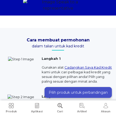
Cara membuat permohonan
dalam talian untuk kad kredit
Langkah 1
Gunakan alat
Cadangkan Saya Kad Kredit
kami untuk cari pelbagai kad kredit yang
sesuai dengan pilihan anda! Pilih yang
paling sesuai dengan minat anda.
Pilih produk untuk perbandingan
Langkah 2
Selepas isi maklumat yang diperlukan,
kami akan hubungi untuk bantu anda
Produk
Aplikasi
Cari
Artikel
Akaun
dengan proses permohonan!