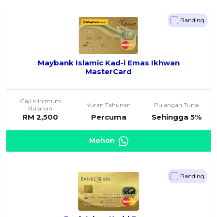
Banding
Maybank Islamic Kad-i Emas Ikhwan
MasterCard
Gaji Minimum
Yuran Tahunan
Pulangan Tunai
Bulanan
RM 2,500
Percuma
Sehingga 5%
Mohon
Banding