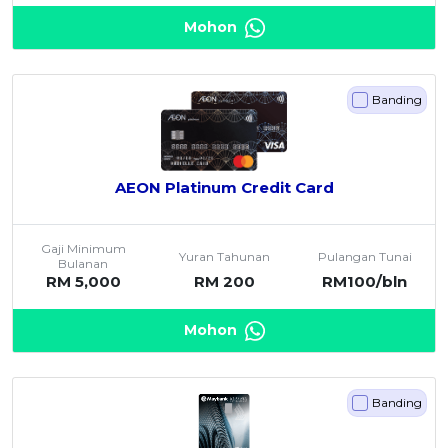
Mohon
Banding
AEON Platinum Credit Card
Gaji Minimum
Yuran Tahunan
Pulangan Tunai
Bulanan
RM 5,000
RM 200
RM100/bln
Mohon
Banding