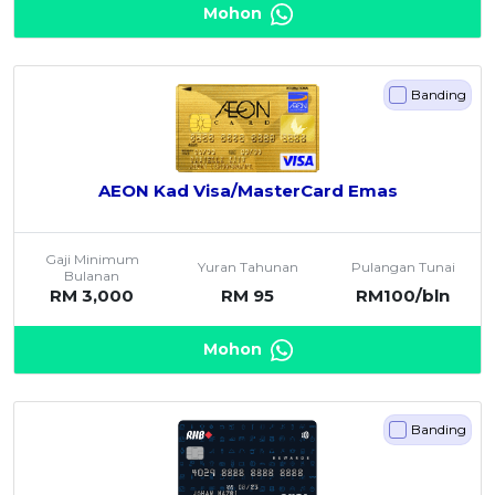
Mohon
Banding
AEON Kad Visa/MasterCard Emas
Gaji Minimum
Yuran Tahunan
Pulangan Tunai
Bulanan
RM 3,000
RM 95
RM100/bln
Mohon
Banding