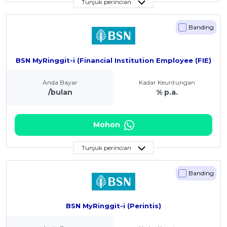
Tunjuk perincian
Banding
BSN MyRinggit-i (Financial Institution Employee (FIE)
Anda Bayar
Kadar Keuntungan
/bulan
% p.a.
Mohon
Tunjuk perincian
Banding
BSN MyRinggit-i (Perintis)