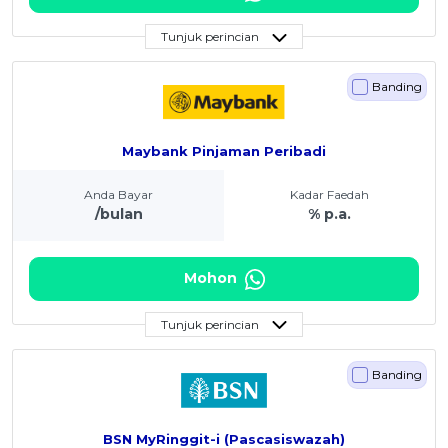
Tunjuk perincian
Banding
Maybank Pinjaman Peribadi
Anda Bayar
Kadar Faedah
/bulan
% p.a.
Mohon
Tunjuk perincian
Banding
BSN MyRinggit-i (Pascasiswazah)