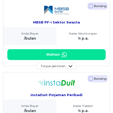
Banding
MBSB PF-i Sektor Swasta
Anda Bayar
Kadar Keuntungan
/bulan
% p.a.
Mohon
Tunjuk perincian
Banding
instaDuit Pinjaman Peribadi
Anda Bayar
Kadar Faedah
/bulan
% p.a.