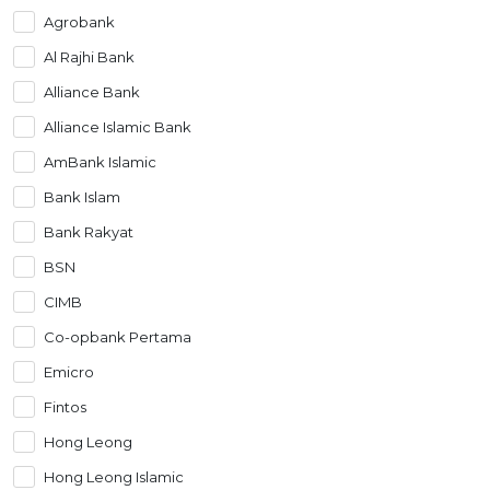
Agrobank
OCBC - Hadiah Pilihan Anda
Artikel Terkini
Promo
Al Rajhi Bank
Pinjaman Peribadi
Alliance Bank
Kad
Alliance Islamic Bank
Insurans
AmBank Islamic
Pelaburan
Bank Islam
Pengurusan Kewangan
Bank Rakyat
Pinjaman Perumahan
BSN
Pinjaman Kereta
CIMB
Gaya Hidup
Co-opbank Pertama
SPECIAL PROMO
Emicro
RHB Bank Kad Kredit
Promo
Fintos
Hong Leong
Hong Leong Islamic