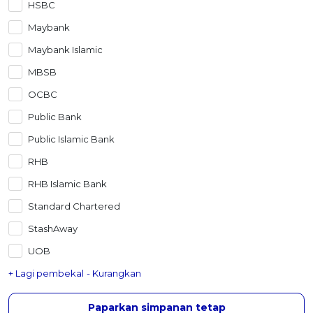
HSBC
OCBC - Hadiah Pilihan Anda
Artikel Terkini
Promo
Maybank
Pinjaman Peribadi
Maybank Islamic
Kad
MBSB
Insurans
OCBC
Pelaburan
Public Bank
Pengurusan Kewangan
Public Islamic Bank
Pinjaman Perumahan
RHB
Pinjaman Kereta
RHB Islamic Bank
Gaya Hidup
Standard Chartered
StashAway
SPECIAL PROMO
RHB Bank Kad Kredit
UOB
Promo
+ Lagi pembekal
- Kurangkan
Paparkan simpanan tetap