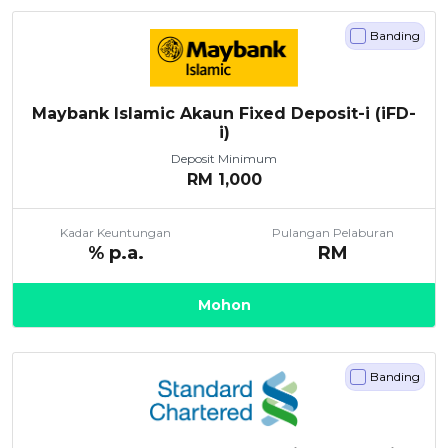
Banding
Maybank Islamic Akaun Fixed Deposit-i (iFD-
i)
Deposit Minimum
RM
1,000
Kadar Keuntungan
Pulangan Pelaburan
% p.a.
RM
Mohon
Banding