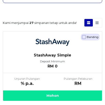
Kami menjumpai
27
simpanan tetap untuk anda!
Banding
StashAway Simple
Deposit Minimum
RM
0
Unjuran Pulangan
Pulangan Pelaburan
% p.a.
RM
Mohon