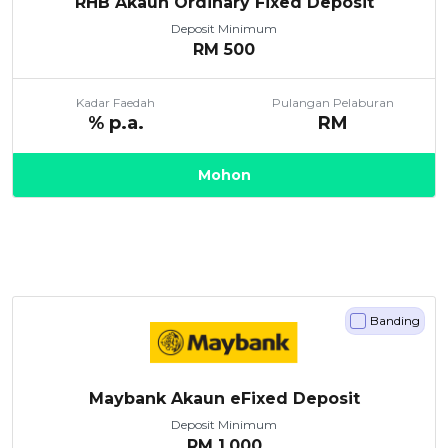
RHB Akaun Ordinary Fixed Deposit
Deposit Minimum
RM
500
Kadar Faedah
Pulangan Pelaburan
% p.a.
RM
Mohon
Banding
Maybank Akaun eFixed Deposit
Deposit Minimum
RM
1,000