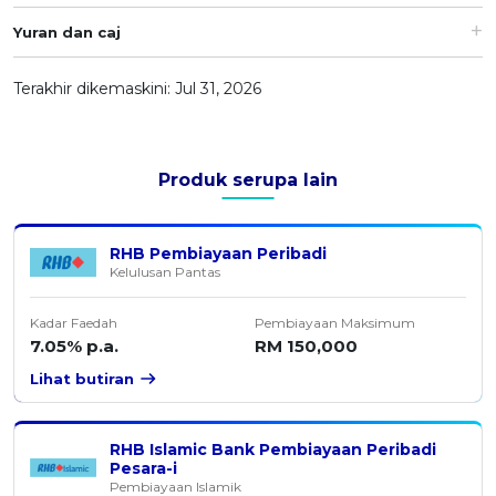
OCBC - Hadiah Pilihan Anda
Artikel Terkini
Promo
Yuran dan caj
Pinjaman Peribadi
Terakhir dikemaskini: Jul 31, 2026
Kad
Insurans
Pelaburan
Produk serupa lain
Pengurusan Kewangan
Pinjaman Perumahan
RHB Pembiayaan Peribadi
Kelulusan Pantas
Pinjaman Kereta
Gaya Hidup
Kadar Faedah
Pembiayaan Maksimum
7.05% p.a.
RM 150,000
SPECIAL PROMO
Lihat butiran
RHB Bank Kad Kredit
Promo
RHB Islamic Bank Pembiayaan Peribadi
Pesara-i
Pembiayaan Islamik