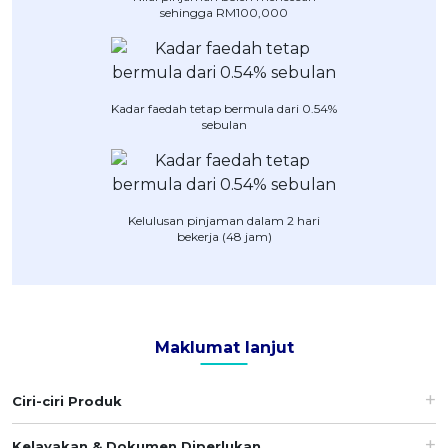
sehingga RM100,000
OCBC - Hadiah Pilihan Anda
Artikel Terkini
Promo
Pinjaman Peribadi
Kad
Kadar faedah tetap bermula dari 0.54%
Insurans
sebulan
Pelaburan
Pengurusan Kewangan
Pinjaman Perumahan
Kelulusan pinjaman dalam 2 hari
bekerja (48 jam)
Pinjaman Kereta
Gaya Hidup
SPECIAL PROMO
Maklumat lanjut
RHB Bank Kad Kredit
Promo
Ciri-ciri Produk
Kelayakan & Dokumen Diperlukan