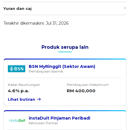
OCBC - Hadiah Pilihan Anda
Artikel Terkini
Promo
Yuran dan caj
Pinjaman Peribadi
Terakhir dikemaskini: Jul 31, 2026
Kad
Insurans
Pelaburan
Produk serupa lain
Pengurusan Kewangan
Pinjaman Perumahan
BSN MyRinggit (Sektor Awam)
Pembiayaan Islamik
Pinjaman Kereta
Gaya Hidup
Kadar Keuntungan
Pembiayaan Maksimum
4.6% p.a.
RM 400,000
SPECIAL PROMO
Lihat butiran
RHB Bank Kad Kredit
Promo
instaDuit Pinjaman Peribadi
Kelulusan Pantas