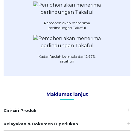
OCBC - Hadiah Pilihan Anda
Artikel Terkini
Promo
Pinjaman Peribadi
Pemohon akan menerima
Kad
perlindungan Takaful
Insurans
Pelaburan
Pengurusan Kewangan
Kadar faedah bermula dari 2.97%
setahun
Pinjaman Perumahan
Pinjaman Kereta
Gaya Hidup
Maklumat lanjut
SPECIAL PROMO
RHB Bank Kad Kredit
Promo
Ciri-ciri Produk
Kelayakan & Dokumen Diperlukan