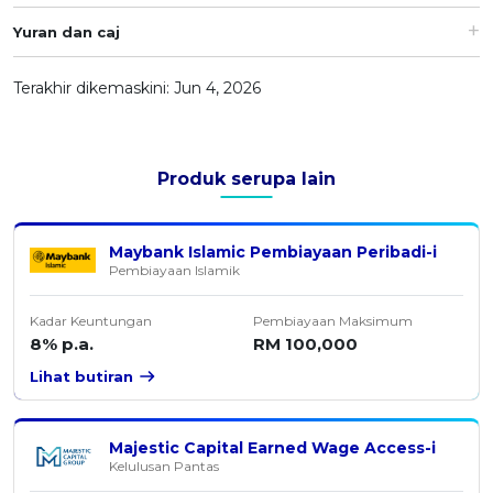
OCBC - Hadiah Pilihan Anda
Artikel Terkini
Promo
Yuran dan caj
Pinjaman Peribadi
Terakhir dikemaskini: Jun 4, 2026
Kad
Insurans
Pelaburan
Produk serupa lain
Pengurusan Kewangan
Pinjaman Perumahan
Maybank Islamic Pembiayaan Peribadi-i
Pembiayaan Islamik
Pinjaman Kereta
Gaya Hidup
Kadar Keuntungan
Pembiayaan Maksimum
8% p.a.
RM 100,000
SPECIAL PROMO
Lihat butiran
RHB Bank Kad Kredit
Promo
Majestic Capital Earned Wage Access-i
Kelulusan Pantas