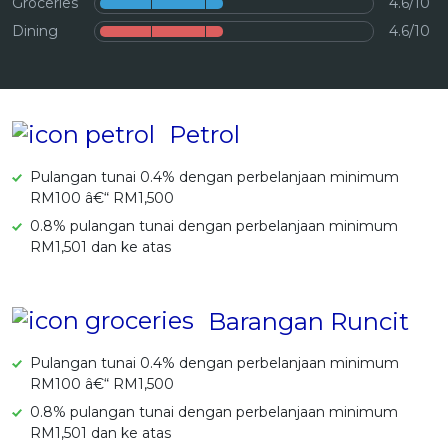
Groceries
4.6/10
OCBC - Hadiah Pilihan Anda
Artikel Terkini
Promo
Dining
4.6/10
Pinjaman Peribadi
Kad
Insurans
Petrol
Pelaburan
Pulangan tunai 0.4% dengan perbelanjaan minimum
Pengurusan Kewangan
RM100 â€“ RM1,500
Pinjaman Perumahan
0.8% pulangan tunai dengan perbelanjaan minimum
RM1,501 dan ke atas
Pinjaman Kereta
Gaya Hidup
Barangan Runcit
SPECIAL PROMO
RHB Bank Kad Kredit
Promo
Pulangan tunai 0.4% dengan perbelanjaan minimum
RM100 â€“ RM1,500
0.8% pulangan tunai dengan perbelanjaan minimum
RM1,501 dan ke atas