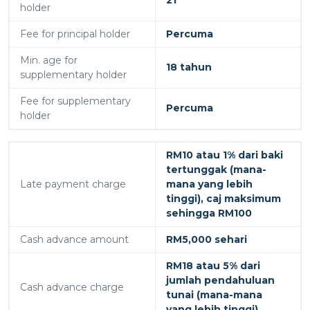
21
holder
Fee for principal holder
Percuma
Min. age for
18 tahun
supplementary holder
Fee for supplementary
Percuma
holder
RM10 atau 1% dari baki
tertunggak (mana-
Late payment charge
mana yang lebih
tinggi), caj maksimum
sehingga RM100
Cash advance amount
RM5,000 sehari
RM18 atau 5% dari
jumlah pendahuluan
Cash advance charge
tunai (mana-mana
yang lebih tinggi)