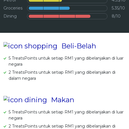
Petrol
4.35/10
OCBC - Hadiah Pilihan Anda
Artikel Terkini
Promo
Groceries
5.35/10
Dining
8/10
Pinjaman Peribadi
Kad
Insurans
Pelaburan
Beli-Belah
Pengurusan Kewangan
5 TreatsPoints untuk setiap RM1 yang dibelanjakan di luar
Pinjaman Perumahan
negara
Pinjaman Kereta
2 TreatsPoints untuk setiap RM1 yang dibelanjakan di
dalam negara
Gaya Hidup
SPECIAL PROMO
Makan
RHB Bank Kad Kredit
Promo
5 TreatsPoints untuk setiap RM1 yang dibelanjakan di luar
negara
2 TreatsPoints untuk setiap RM1 yang dibelanjakan di