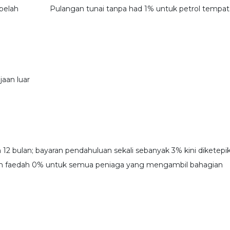
belah
Pulangan tunai tanpa had 1% untuk petrol tempa
jaan luar
12 bulan; bayaran pendahuluan sekali sebanyak 3% kini diketepi
an faedah 0% untuk semua peniaga yang mengambil bahagian