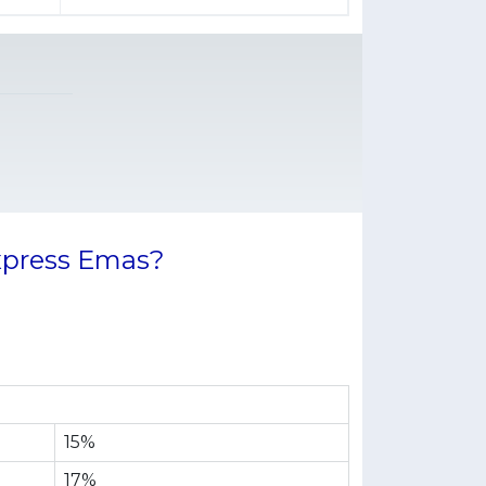
press Emas?
15%
17%