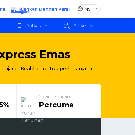
ma
Iklankan Dengan Kami
Mohon
Aplikasi
Artikel
xpress Emas
 Ganjaran Keahlian untuk perbelanjaan
Yuran Tahunan
.5%
Percuma