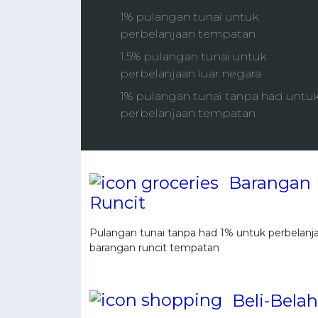
1% pulangan tunai untuk
perbelanjaan tempatan
1.5% pulangan tunai untuk
perbelanjaan luar negara
1% pulangan tunai tanpa had untu
perbelanjaan tempatan
Barangan
Runcit
Pulangan tunai tanpa had 1% untuk perbelanj
barangan runcit tempatan
Beli-Belah