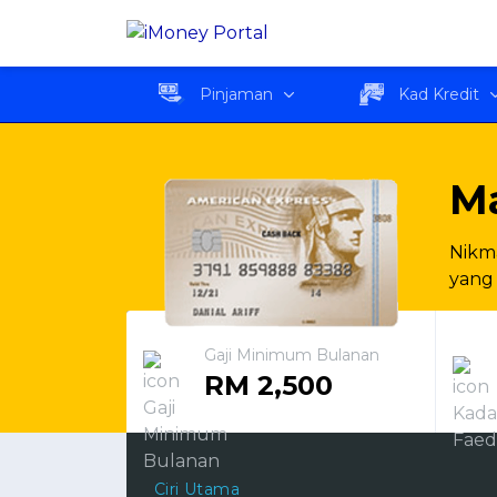
Maybank Kad American
Pinjaman
Kad Kredit
M
Nikma
yang 
Gaji Minimum Bulanan
RM 2,500
Ciri Utama