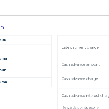
on
500
Late payment charge
uma
Cash advance amount
ahun
Cash advance charge
uma
Cash advance interest char
Rewards points expiry