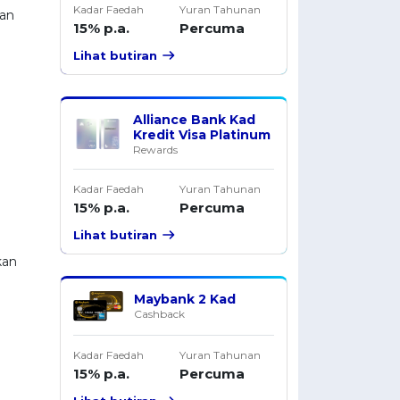
Kadar Faedah
Yuran Tahunan
tan
15% p.a.
Percuma
Lihat butiran
Alliance Bank Kad
Kredit Visa Platinum
Rewards
Kadar Faedah
Yuran Tahunan
15% p.a.
Percuma
Lihat butiran
kan
Maybank 2 Kad
Cashback
Kadar Faedah
Yuran Tahunan
15% p.a.
Percuma