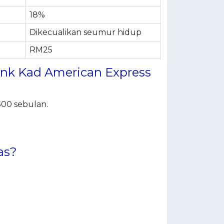
18%
Dikecualikan seumur hidup
RM25
nk Kad American Express
00 sebulan.
as?