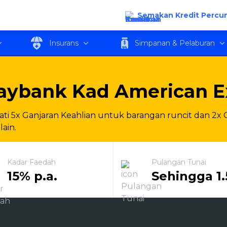
 Express Emas
Semakan Kredit Percu
Insurans
Simpanan & Pelaburan
aybank Kad American E
ti 5x Ganjaran Keahlian untuk barangan runcit dan 2x
lain.
Kadar Faedah
Pulangan Tunai
15% p.a.
Sehingga 1