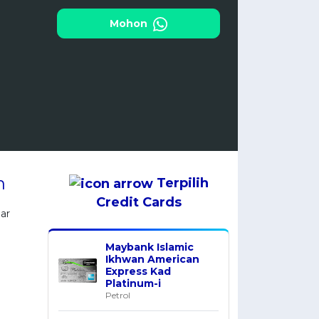
Mohon
n
Terpilih
Credit Cards
ar
Maybank Islamic
Ikhwan American
Express Kad
Platinum-i
Petrol