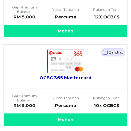
OCBC - Hadiah Pilihan Anda
Artikel Terkini
Gaji Minimum
Promo
Yuran Tahunan
Pulangan Tunai
Bulanan
Pinjaman Peribadi
RM 5,000
Percuma
12X OCBC$
Kad
Mohon
Insurans
Pelaburan
Banding
Pengurusan Kewangan
Pinjaman Perumahan
Pinjaman Kereta
OCBC 365 Mastercard
Gaya Hidup
Gaji Minimum
SPECIAL PROMO
Yuran Tahunan
Pulangan Tunai
Bulanan
RHB Bank Kad Kredit
RM 5,000
Percuma
10x OCBC$
Promo
Mohon