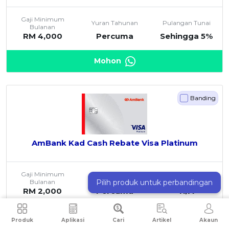
Gaji Minimum
Yuran Tahunan
Pulangan Tunai
Bulanan
RM 4,000
Percuma
Sehingga 5%
Mohon
Banding
AmBank Kad Cash Rebate Visa Platinum
Gaji Minimum
Yuran Tahunan
Pulangan Tunai
Pilih produk untuk perbandingan
Bulanan
RM 2,000
Percuma
N/A
Mohon
Produk
Aplikasi
Cari
Artikel
Akaun