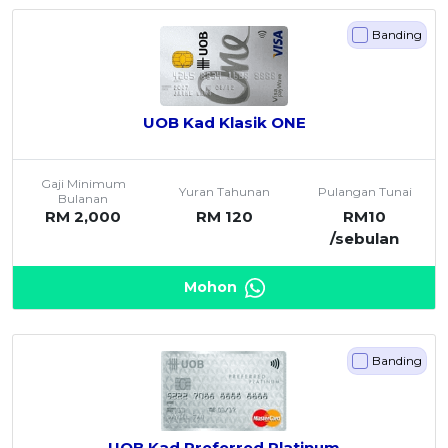
Banding
UOB Kad Klasik ONE
Gaji Minimum
Yuran Tahunan
Pulangan Tunai
Bulanan
RM 2,000
RM 120
RM10
/sebulan
Mohon
Banding
UOB Kad Preferred Platinum