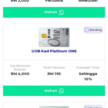
RM 2,000
Percuma
RM80/bln
Mohon
Banding
UOB Kad Platinum ONE
Gaji Minimum
Yuran Tahunan
Pulangan Tunai
Bulanan
RM 4,000
RM 195
Sehingga
10%
Mohon