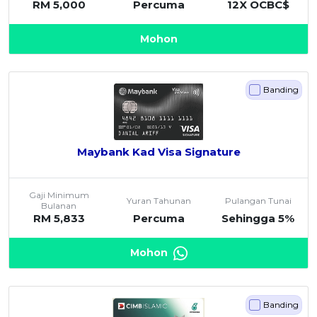
RM 5,000
Percuma
12X OCBC$
Mohon
Banding
Maybank Kad Visa Signature
Gaji Minimum
Yuran Tahunan
Pulangan Tunai
Bulanan
RM 5,833
Percuma
Sehingga 5%
Mohon
Banding