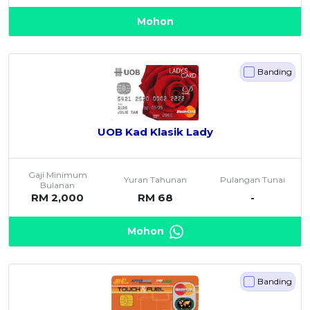
Mohon
Banding
UOB Kad Klasik Lady
Gaji Minimum
Yuran Tahunan
Pulangan Tunai
Bulanan
RM 2,000
RM 68
-
Mohon
Banding