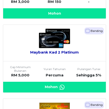
RM 3,000
RM 150
-
Mohon
Banding
Maybank Kad 2 Platinum
Gaji Minimum
Yuran Tahunan
Pulangan Tunai
Bulanan
RM 5,000
Percuma
Sehingga 5%
Mohon
Banding