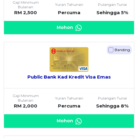
Gaji Minimum
Yuran Tahunan
Pulangan Tunai
Bulanan
OCBC - Hadiah Pilihan Anda
Artikel Terkini
Promo
RM 2,500
Percuma
Sehingga 5%
Pinjaman Peribadi
Kad
Mohon
Insurans
Pelaburan
Banding
Pengurusan Kewangan
Pinjaman Perumahan
Pinjaman Kereta
Public Bank Kad Kredit Visa Emas
Gaya Hidup
Gaji Minimum
Yuran Tahunan
Pulangan Tunai
Bulanan
SPECIAL PROMO
RM 2,000
Percuma
Sehingga 8%
RHB Bank Kad Kredit
Promo
Mohon