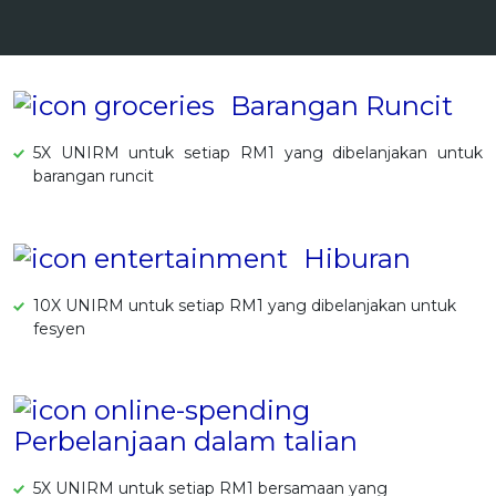
OCBC - Hadiah Pilihan Anda
Artikel Terkini
Promo
Pinjaman Peribadi
Kad
Barangan Runcit
Insurans
5X UNIRM untuk setiap RM1 yang dibelanjakan untuk
Pelaburan
barangan runcit
Pengurusan Kewangan
Pinjaman Perumahan
Hiburan
Pinjaman Kereta
10X UNIRM untuk setiap RM1 yang dibelanjakan untuk
Gaya Hidup
fesyen
SPECIAL PROMO
RHB Bank Kad Kredit
Promo
Perbelanjaan dalam talian
5X UNIRM untuk setiap RM1 bersamaan yang