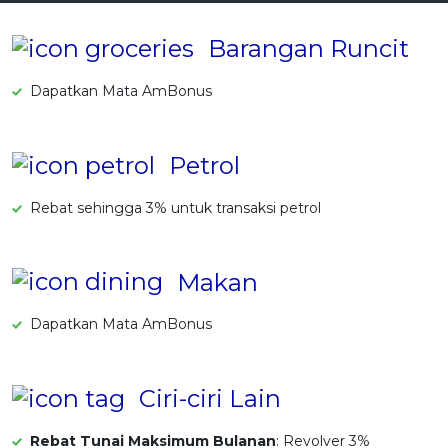
OCBC - Hadiah Pilihan Anda
Artikel Terkini
Promo
Barangan Runcit
Pinjaman Peribadi
Kad
Dapatkan Mata AmBonus
Insurans
Pelaburan
Petrol
Pengurusan Kewangan
Rebat sehingga 3% untuk transaksi petrol
Pinjaman Perumahan
Pinjaman Kereta
Makan
Gaya Hidup
Dapatkan Mata AmBonus
SPECIAL PROMO
RHB Bank Kad Kredit
Promo
Ciri-ciri Lain
Rebat Tunai Maksimum Bulanan
: Revolver 3%