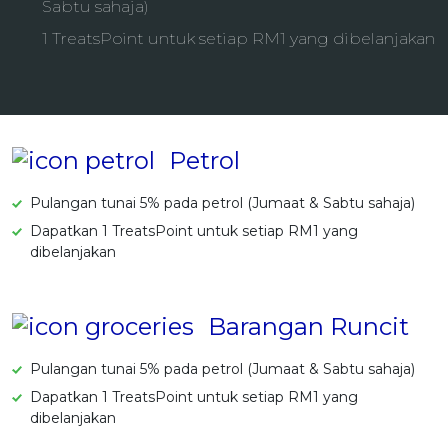
Sabtu sahaja)
OCBC - Hadiah Pilihan Anda
Artikel Terkini
Promo
1 TreatsPoint untuk setiap RM1 yang dibelanjakan
Pinjaman Peribadi
Kad
Insurans
Pelaburan
Petrol
Pengurusan Kewangan
Pulangan tunai 5% pada petrol (Jumaat & Sabtu sahaja)
Pinjaman Perumahan
Dapatkan 1 TreatsPoint untuk setiap RM1 yang
Pinjaman Kereta
dibelanjakan
Gaya Hidup
Barangan Runcit
SPECIAL PROMO
RHB Bank Kad Kredit
Promo
Pulangan tunai 5% pada petrol (Jumaat & Sabtu sahaja)
Dapatkan 1 TreatsPoint untuk setiap RM1 yang
dibelanjakan