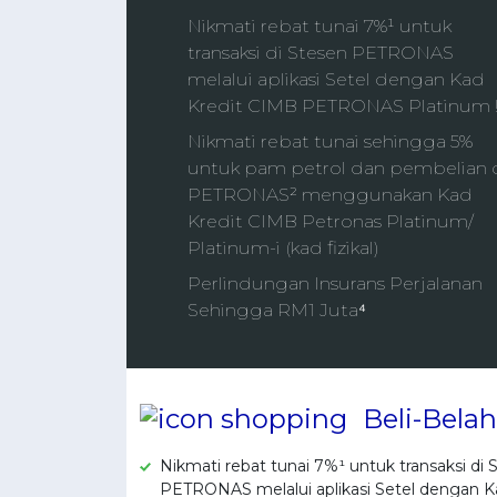
Nikmati rebat tunai 7%¹ untuk
transaksi di Stesen PETRONAS
melalui aplikasi Setel dengan Kad
Kredit CIMB PETRONAS Platinum 
Nikmati rebat tunai sehingga 5%
untuk pam petrol dan pembelian 
PETRONAS² menggunakan Kad
Kredit CIMB Petronas Platinum/
Platinum-i (kad fizikal)
Perlindungan Insurans Perjalanan
Sehingga RM1 Juta⁴
Beli-Belah
Nikmati rebat tunai 7%¹ untuk transaksi di 
PETRONAS melalui aplikasi Setel dengan K