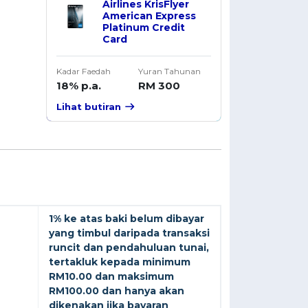
Airlines KrisFlyer
American Express
Platinum Credit
Card
Kadar Faedah
Yuran Tahunan
18% p.a.
RM 300
Lihat butiran
1% ke atas baki belum dibayar
yang timbul daripada transaksi
runcit dan pendahuluan tunai,
tertakluk kepada minimum
RM10.00 dan maksimum
RM100.00 dan hanya akan
dikenakan jika bayaran