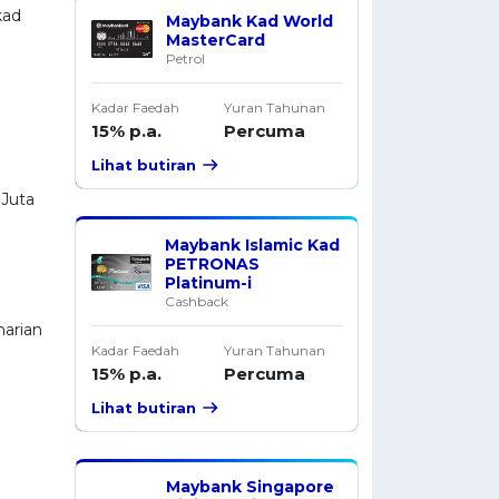
kad
Maybank Kad World
MasterCard
Petrol
Kadar Faedah
Yuran Tahunan
15% p.a.
Percuma
Lihat butiran
 Juta
Maybank Islamic Kad
PETRONAS
Platinum-i
Cashback
harian
Kadar Faedah
Yuran Tahunan
15% p.a.
Percuma
Lihat butiran
Maybank Singapore