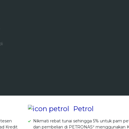
!
di
Petrol
Stesen
Nikmati rebat tunai sehingga 5% untuk pam pet
ad Kredit
dan pembelian di PETRONAS² menggunakan 