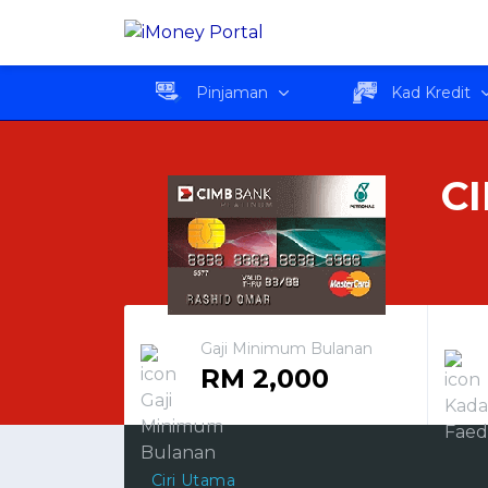
CIMB Kad Platinum PE
Pinjaman
Kad Kredit
C
Gaji Minimum Bulanan
RM 2,000
Ciri Utama