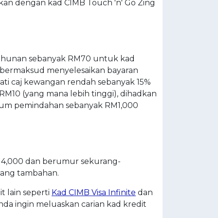
takan dengan kad CIMB Touch 'n' Go Zing
 tahunan sebanyak RM70 untuk kad
 bermaksud menyelesaikan bayaran
ati caj kewangan rendah sebanyak 15%
 RM10 (yang mana lebih tinggi), dihadkan
imum pemindahan sebanyak RM1,000
,000 dan berumur sekurang-
gang tambahan.
 lain seperti
Kad CIMB Visa Infinite
dan
da ingin meluaskan carian kad kredit