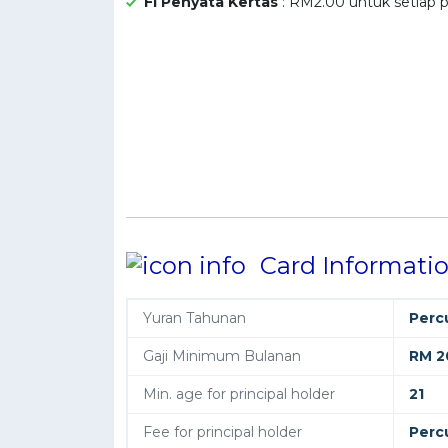
Fi Penyata Kertas
: RM2.00 untuk setiap p
Card Informati
Yuran Tahunan
Perc
Gaji Minimum Bulanan
RM 2
Min. age for principal holder
21
Fee for principal holder
Perc