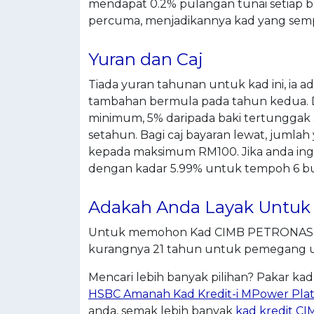
mendapat 0.2% pulangan tunai setiap bu
percuma, menjadikannya kad yang semp
Yuran dan Caj
Tiada yuran tahunan untuk kad ini, i
tambahan bermula pada tahun kedua. 
minimum, 5% daripada baki tertunggak 
setahun. Bagi caj bayaran lewat, jumlah
kepada maksimum RM100. Jika anda in
dengan kadar 5.99% untuk tempoh 6 bu
Adakah Anda Layak Untu
Untuk memohon Kad CIMB PETRONAS P
kurangnya 21 tahun untuk pemegang 
Mencari lebih banyak pilihan? Pakar ka
HSBC Amanah Kad Kredit-i MPower Pla
anda, semak lebih banyak
kad kredit CI