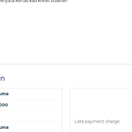
enyata kertas kad kredit bulanan
on
uma
000
Late payment charge
uma