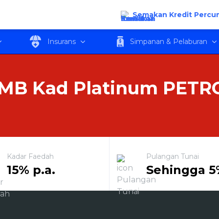
TRONAS
Semakan Kredit Percu
Insurans
Simpanan & Pelaburan
IMB Kad Platinum PET
Kadar Faedah
Pulangan Tunai
15% p.a.
Sehingga 