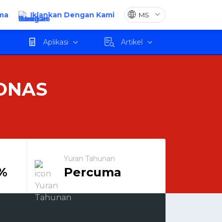
ma
Iklankan Dengan Kami
Mohon
Aplikasi
Artikel
RONAS
Yuran Tahunan
5%
Percuma