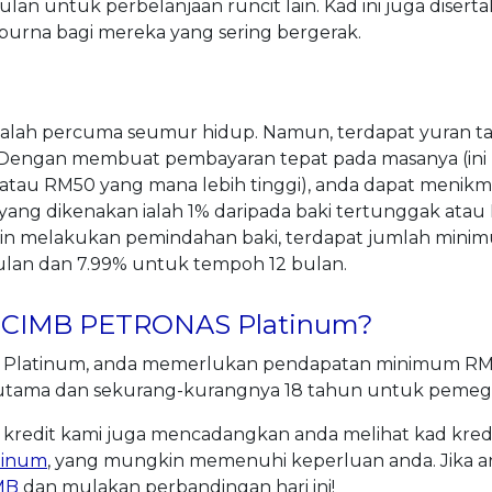
lan untuk perbelanjaan runcit lain. Kad ini juga diser
urna bagi mereka yang sering bergerak.
a adalah percuma seumur hidup. Namun, terdapat yuran
Dengan membuat pembayaran tepat pada masanya (ini
atau RM50 yang mana lebih tinggi), anda dapat menikm
 yang dikenakan ialah 1% daripada baki tertunggak atau
gin melakukan pemindahan baki, terdapat jumlah min
lan dan 7.99% untuk tempoh 12 bulan.
k CIMB PETRONAS Platinum?
latinum, anda memerlukan pendapatan minimum RM4
utama dan sekurang-kurangnya 18 tahun untuk peme
d kredit kami juga mencadangkan anda melihat kad kredit
tinum
, yang mungkin memenuhi keperluan anda. Jika an
MB
dan mulakan perbandingan hari ini!