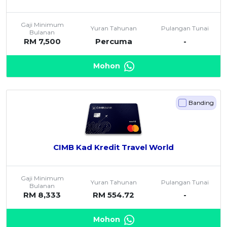
OCBC - Hadiah Pilihan Anda
Artikel Terkini
Promo
Gaji Minimum
Pinjaman Peribadi
Yuran Tahunan
Pulangan Tunai
Bulanan
RM 7,500
Percuma
-
Kad
Insurans
Mohon
Pelaburan
Pengurusan Kewangan
Banding
Pinjaman Perumahan
Pinjaman Kereta
Gaya Hidup
CIMB Kad Kredit Travel World
SPECIAL PROMO
Gaji Minimum
RHB Bank Kad Kredit
Yuran Tahunan
Pulangan Tunai
Promo
Bulanan
RM 8,333
RM 554.72
-
Mohon