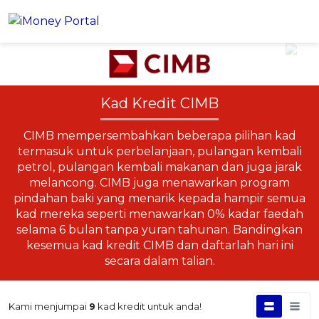
Akaun
Kad Kredit CIMB
Pinjaman
CIMB mempersembahkan beberapa pilihan kad
PINJAMAN PERIBADI
Kad Kredit
termasuk untuk perbelanjaan, pulangan kembali
Semua Pinjaman Peribadi
petrol, pulangan kembali makanan dan juga jarak
CARI KAD KREDIT
Insurans
Cadangkan Saya Pinjaman Peribadi
melancong. CIMB juga menawarkan program
Semua Kad Kredit
pindahan baki yang menarik kepada hampir semua
Pembiayaan Peribadi Islamik
kad mereka seperti menawarkan 0% kadar faedah
KESIHATAN & KESEJAHTERAAN
Simpanan & Pelaburan
Cadangkan Saya Kad Kredit
Penasihat Kewangan iMoney
selama 6 bulan tanpa yuran tahunan. Bandingkan
NEW
Insurans Perubatan
10 Kad Kredit Teratas
kesemua kad kredit CIMB dan daftarlah hari ini
SIMPANAN
Aplikasi
Insurans Nyawa
secara dalam talian.
PEMBIAYAAN PERNIAGAAN
Kad Debit
Semua Simpanan Tetap
Pinjaman Perniagaan
Insurans Penyakit Kritikal
KALKULATOR
Artikel
Simpanan Tetap Islamik
KATEGORI KAD KREDIT TERBAIK
Insurans Kemalangan Peribadi
Kami menjumpai
9
kad kredit untuk anda!
Kalkulator Cukai Pendapatan 2026
PINJAMAN PERIBADI PALING POPULAR
Semua Kategori