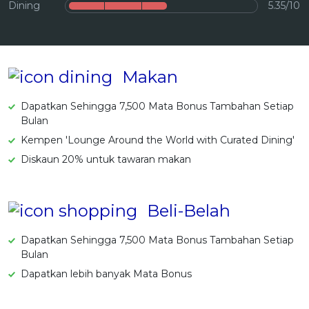
Dining
5.35/10
OCBC - Hadiah Pilihan Anda
Artikel Terkini
Promo
Pinjaman Peribadi
Kad
Makan
Insurans
Pelaburan
Dapatkan Sehingga 7,500 Mata Bonus Tambahan Setiap
Bulan
Pengurusan Kewangan
Kempen 'Lounge Around the World with Curated Dining'
Pinjaman Perumahan
Diskaun 20% untuk tawaran makan
Pinjaman Kereta
Gaya Hidup
Beli-Belah
SPECIAL PROMO
Dapatkan Sehingga 7,500 Mata Bonus Tambahan Setiap
RHB Bank Kad Kredit
Promo
Bulan
Dapatkan lebih banyak Mata Bonus