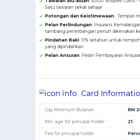
Tawaran alu-aluan
: 5,000 Shopee Coins 
Satu tawaran sekali sahaja!
Potongan dan Keistimewaan
: Tempat m
Pelan Perlindungan
: Insurans Kemalanga
tambang penerbangan penuh dikenakan ke k
Pindahan Baki
: 0% setahun untuk tempoh 
yang dipindahkan
Pelan Ansuran
: Pelan Pembayaran Ansur
Card Informati
Gaji Minimum Bulanan
RM 2
Min. age for principal holder
21
Fee for principal holder
Perc