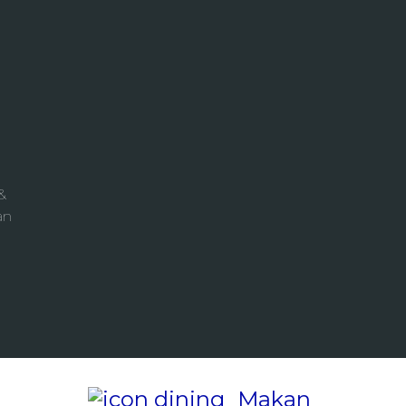
&
an
Makan