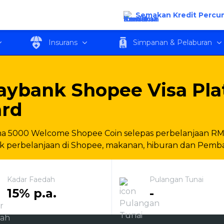
atinum Credit Card
Semakan Kredit Percu
Insurans
Simpanan & Pelaburan
ybank Shopee Visa Pla
ard
ma 5000 Welcome Shopee Coin selepas perbelanjaan RM
k perbelanjaan di Shopee, makanan, hiburan dan Pemb
Kadar Faedah
Pulangan Tunai
15% p.a.
-