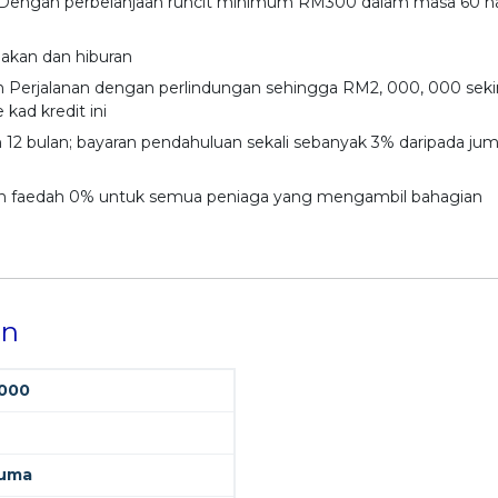
- Dengan perbelanjaan runcit minimum RM300 dalam masa 60 har
akan dan hiburan
n Perjalanan dengan perlindungan sehingga RM2, 000, 000 seki
ad kredit ini
12 bulan; bayaran pendahuluan sekali sebanyak 3% daripada jum
an faedah 0% untuk semua peniaga yang mengambil bahagian
on
000
uma