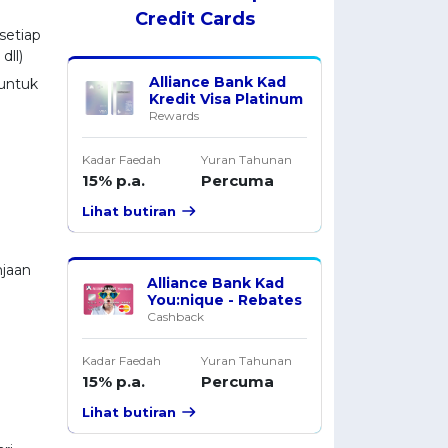
Credit Cards
setiap
dll)
Alliance Bank Kad
untuk
Kredit Visa Platinum
Rewards
Kadar Faedah
Yuran Tahunan
15% p.a.
Percuma
Lihat butiran
jaan
Alliance Bank Kad
You:nique - Rebates
Cashback
Kadar Faedah
Yuran Tahunan
15% p.a.
Percuma
Lihat butiran