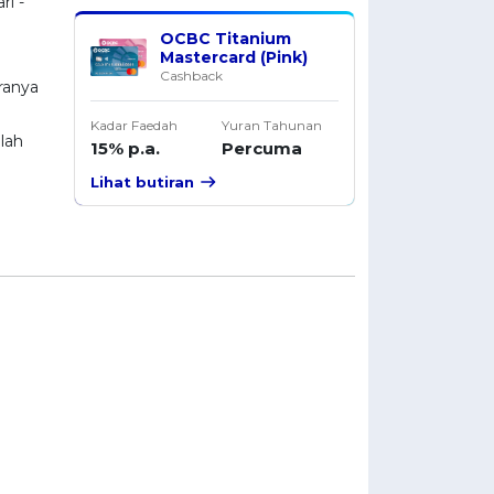
i -
OCBC Titanium
Mastercard (Pink)
Cashback
ranya
Kadar Faedah
Yuran Tahunan
lah
15% p.a.
Percuma
Lihat butiran