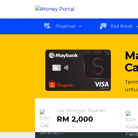
Maybank Shopee Visa Pl
Pinjaman
Kad Kredit
Ma
C
Teri
untu
Gaji Minimum Bulanan
RM 2,000