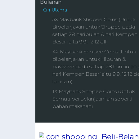
Ciri Utama
5X Maybank Shopee Coins (Untuk
dibelanjakan untuk Shopee pada
setiap 28 haribulan & hari Kempen
Besar iaitu 9,9, 12,12 dll)
4X Maybank Shopee Coins (Untuk
dibelanjakan untuk Hiburan &
paywave pada setiap 28 haribulan 
hari Kempen Besar iaitu 9.9, 12.12 d
lain-lain)
1X Maybank Shopee Coins (Untuk
Semua perbelanjaan lain seperti
bahan makanan)
Beli-Belah