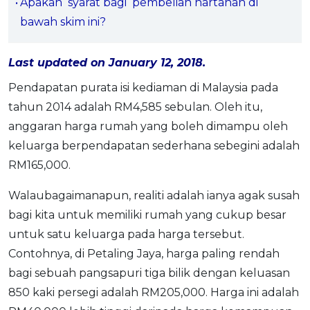
Apakah syarat bagi pembelian hartanah di
OCBC - Your Gift, Your Choice
Artikel Terkini
Promo
bawah skim ini?
Pinjaman Peribadi
Kad
Last updated on January 12, 2018.
Insurans
Pendapatan purata isi kediaman di Malaysia pada
Pelaburan
tahun 2014 adalah RM4,585 sebulan. Oleh itu,
anggaran harga rumah yang boleh dimampu oleh
Pengurusan Kewangan
keluarga berpendapatan sederhana sebegini adalah
Pinjaman Perumahan
RM165,000.
Pinjaman Kereta
Gaya Hidup
Walaubagaimanapun, realiti adalah ianya agak susah
bagi kita untuk memiliki rumah yang cukup besar
untuk satu keluarga pada harga tersebut.
SPECIAL PROMO
Contohnya, di Petaling Jaya, harga paling rendah
RHB Bank Credit Card
Promo
bagi sebuah pangsapuri tiga bilik dengan keluasan
850 kaki persegi adalah RM205,000. Harga ini adalah