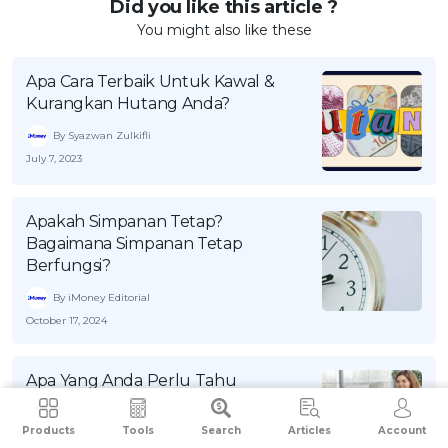
Did you like this article ?
You might also like these
Apa Cara Terbaik Untuk Kawal &
Kurangkan Hutang Anda?
By Syazwan Zulkifli
July 7, 2023
Apakah Simpanan Tetap?
Bagaimana Simpanan Tetap
Berfungsi?
By iMoney Editorial
October 17, 2024
Apa Yang Anda Perlu Tahu
Tentang Perkara Asas Dalam
Perjanjian Sewa-Beli Kereta
Products
Tools
Search
Articles
Account