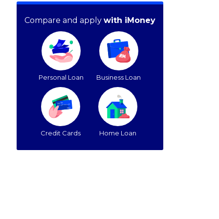
Compare and apply
with iMoney
Personal Loan
Business Loan
Credit Cards
Home Loan