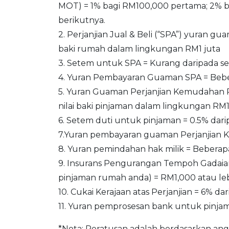
MOT) = 1% bagi RM100,000 pertama; 2% 
berikutnya.
2. Perjanjian Jual & Beli (“SPA”) yuran g
baki rumah dalam lingkungan RM1 juta
3. Setem untuk SPA = Kurang daripada se
4. Yuran Pembayaran Guaman SPA = Beber
5. Yuran Guaman Perjanjian Kemudahan P
nilai baki pinjaman dalam lingkungan RM1
6. Setem duti untuk pinjaman = 0.5% dar
7.Yuran pembayaran guaman Perjanjian 
8. Yuran pemindahan hak milik = Beberapa
9. Insurans Pengurangan Tempoh Gadaian
pinjaman rumah anda) = RM1,000 atau leb
10. Cukai Kerajaan atas Perjanjian = 6%
11. Yuran pemprosesan bank untuk pinj
*Nota: Peratusan adalah berdasarkan ang