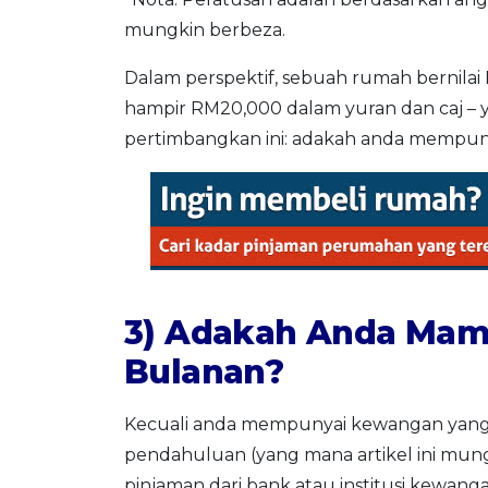
mungkin berbeza.
Dalam perspektif, sebuah rumah bernil
hampir RM20,000 dalam yuran dan caj – y
pertimbangkan ini: adakah anda mempu
3) Adakah Anda Ma
Bulanan?
Kecuali anda mempunyai kewangan yan
pendahuluan (yang mana artikel ini mu
pinjaman dari bank atau institusi kew