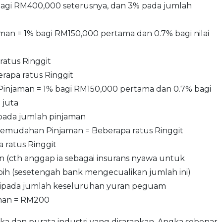
bagi RM400,000 seterusnya, dan 3% pada jumlah
uaman = 1% bagi RM150,000 pertama dan 0.7% bagi nilai
ratus Ringgit
apa ratus Ringgit
injaman = 1% bagi RM150,000 pertama dan 0.7% bagi
 juta
ipada jumlah pinjaman
Kemudahan Pinjaman = Beberapa ratus Ringgit
 ratus Ringgit
 (cth anggap ia sebagai insurans nyawa untuk
ih (sesetengah bank mengecualikan jumlah ini)
 daripada jumlah keseluruhan yuran peguam
aman = RM200
ka dan purata industri yang disarankan. Angka sebenar