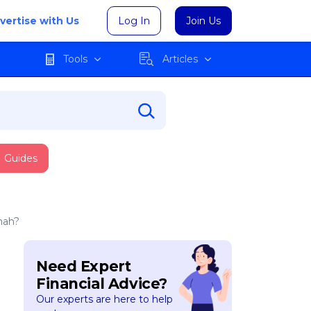
vertise with Us
Log In
Join Us
Tools
Articles
Guides
mah?
Need Expert
Financial Advice?
Our experts are here to help