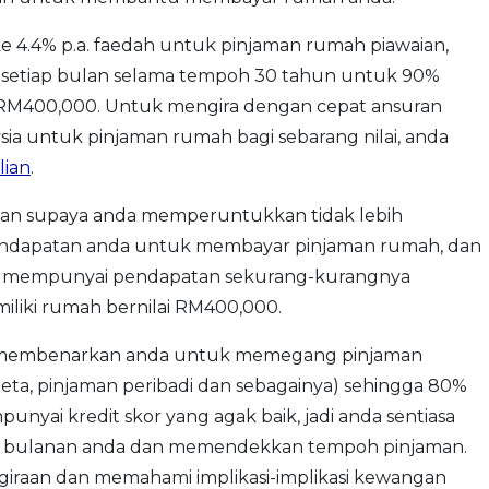
e 4.4% p.a. faedah untuk pinjaman rumah piawaian,
setiap bulan selama tempoh 30 tahun untuk 90%
i RM400,000. Untuk mengira dengan cepat ansuran
sia untuk pinjaman rumah bagi sebarang nilai, anda
lian
.
n supaya anda memperuntukkan tidak lebih
 pendapatan anda untuk membayar pinjaman rumah, dan
tut mempunyai pendapatan sekurang-kurangnya
liki rumah bernilai RM400,000.
ya membenarkan anda untuk memegang pinjaman
ta, pinjaman peribadi dan sebagainya) sehingga 80%
nyai kredit skor yang agak baik, jadi anda sentiasa
n bulanan anda dan memendekkan tempoh pinjaman.
giraan dan memahami implikasi-implikasi kewangan