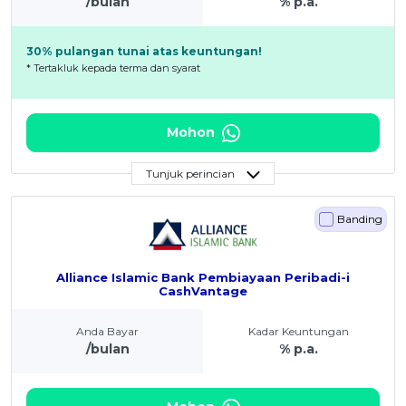
/bulan
% p.a.
30% pulangan tunai atas keuntungan!
* Tertakluk kepada terma dan syarat
Mohon
Tunjuk perincian
Banding
Alliance Islamic Bank Pembiayaan Peribadi-i
CashVantage
Anda Bayar
Kadar Keuntungan
/bulan
% p.a.