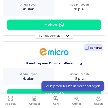
Anda Bayar
Kadar Faedah
/bulan
% p.a.
Mohon
Tunjuk perincian
Banding
Pembiayaan Emicro i-Financing
Anda Bayar
Kadar Faedah
/bulan
% p.a.
Pilih produk untuk perbandingan
Mohon
Produk
Aplikasi
Cari
Artikel
Akaun
Tunjuk perincian