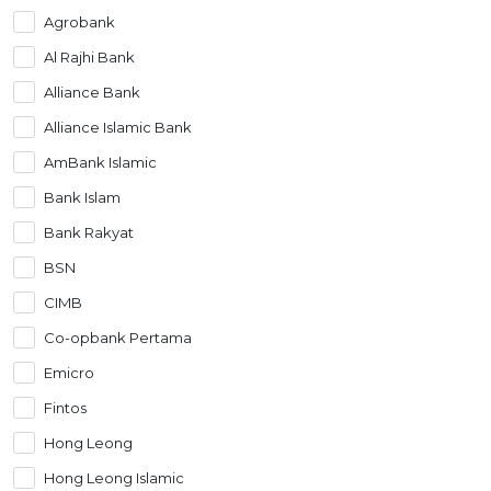
Agrobank
OCBC - Hadiah Pilihan Anda
Artikel Terkini
Promo
Al Rajhi Bank
Pinjaman Peribadi
Alliance Bank
Kad
Alliance Islamic Bank
Insurans
AmBank Islamic
Pelaburan
Bank Islam
Pengurusan Kewangan
Bank Rakyat
Pinjaman Perumahan
BSN
Pinjaman Kereta
CIMB
Gaya Hidup
Co-opbank Pertama
SPECIAL PROMO
Emicro
RHB Bank Kad Kredit
Promo
Fintos
Hong Leong
Hong Leong Islamic