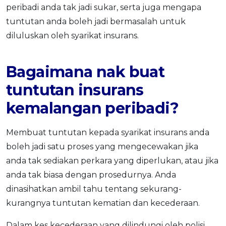
peribadi anda tak jadi sukar, serta juga mengapa
OCBC - Your Gift, Your Choice
Artikel Terkini
Promo
tuntutan anda boleh jadi bermasalah untuk
Pinjaman Peribadi
diluluskan oleh syarikat insurans.
Kad
Insurans
Bagaimana nak buat
Pelaburan
tuntutan insurans
Pengurusan Kewangan
kemalangan peribadi?
Pinjaman Perumahan
Pinjaman Kereta
Membuat tuntutan kepada syarikat insurans anda
Gaya Hidup
boleh jadi satu proses yang mengecewakan jika
anda tak sediakan perkara yang diperlukan, atau jika
anda tak biasa dengan prosedurnya. Anda
SPECIAL PROMO
dinasihatkan ambil tahu tentang sekurang-
RHB Bank Credit Card
Promo
kurangnya tuntutan kematian dan kecederaan.
Dalam kes kecederaan yang dilindungi oleh polisi