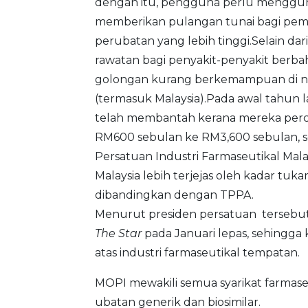
dengan itu, pengguna perlu menggun
memberikan pulangan tunai bagi pem
perubatan yang lebih tinggi.Selain da
rawatan bagi penyakit-penyakit berba
golongan kurang berkemampuan di 
(termasuk Malaysia).Pada awal tahun lal
telah membantah kerana mereka perc
RM600 sebulan ke RM3,600 sebulan, s
Persatuan Industri Farmaseutikal Mal
Malaysia lebih terjejas oleh kadar tu
dibandingkan dengan TPPA.
Menurut presiden persatuan tersebut
The Star
pada Januari lepas, sehingga
atas industri farmaseutikal tempatan.
MOPI mewakili semua syarikat farmas
ubatan generik dan biosimilar.