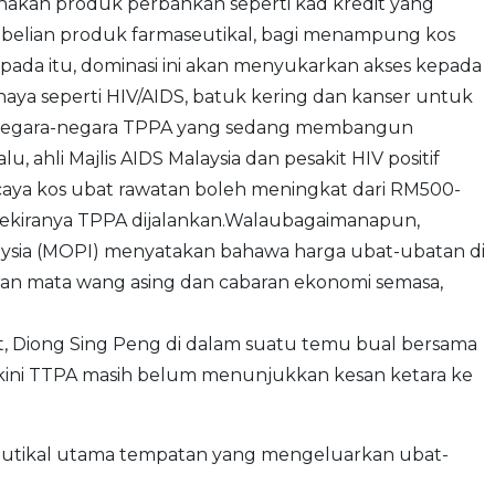
akan produk perbankan seperti kad kredit yang
belian produk farmaseutikal, bagi menampung kos
ripada itu, dominasi ini akan menyukarkan akses kepada
haya seperti HIV/AIDS, batuk kering dan kanser untuk
negara-negara TPPA yang sedang membangun
u, ahli Majlis AIDS Malaysia dan pesakit HIV positif
aya kos ubat rawatan boleh meningkat dari RM500-
ekiranya TPPA dijalankan.Walaubagaimanapun,
aysia (MOPI) menyatakan bahawa harga ubat-ubatan di
karan mata wang asing dan cabaran ekonomi semasa,
, Diong Sing Peng di dalam suatu temu bual bersama
 kini TTPA masih belum menunjukkan kesan ketara ke
eutikal utama tempatan yang mengeluarkan ubat-