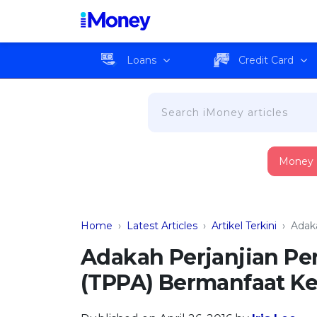
Loans
Credit Card
Money
Home
›
Latest Articles
›
Artikel Terkini
›
Adaka
Adakah Perjanjian Pe
(TPPA) Bermanfaat Ke