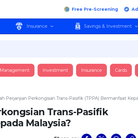
Free Pre-Screening
Ad
Insurance
Savings & Investment
 Management
Investment
Insurance
Cards
h Perjanjian Perkongsian Trans-Pasifik (TPPA) Bermanfaat Kep
rkongsian Trans-Pasifik
pada Malaysia?