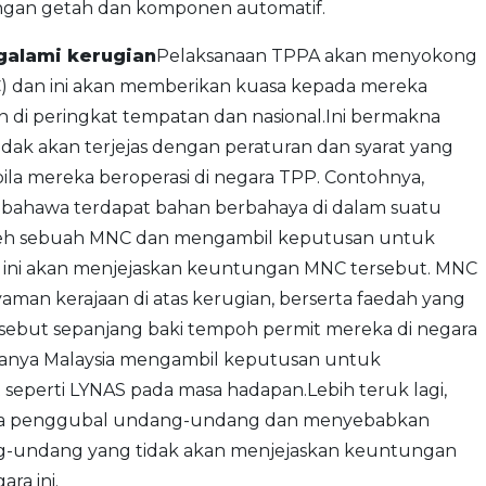
angan getah dan komponen automatif.
alami kerugian
Pelaksanaan TPPA akan menyokong
NC) dan ini akan memberikan kuasa kepada mereka
 di peringkat tempatan dan nasional.Ini bermakna
k akan terjejas dengan peraturan dan syarat yang
ila mereka beroperasi di negara TPP. Contohnya,
i bahawa terdapat bahan berbahaya di dalam suatu
leh sebuah MNC dan mengambil keputusan untuk
 ini akan menjejaskan keuntungan MNC tersebut. MNC
an kerajaan di atas kerugian, berserta faedah yang
rsebut sepanjang baki tempoh permit mereka di negara
kiranya Malaysia mengambil keputusan untuk
seperti LYNAS pada masa hadapan.Lebih teruk lagi,
uasa penggubal undang-undang dan menyebabkan
g-undang yang tidak akan menjejaskan keuntungan
ra ini.