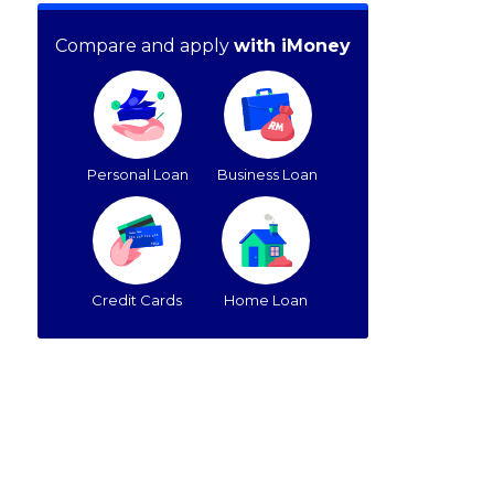
Compare and apply
with iMoney
Personal Loan
Business Loan
Credit Cards
Home Loan