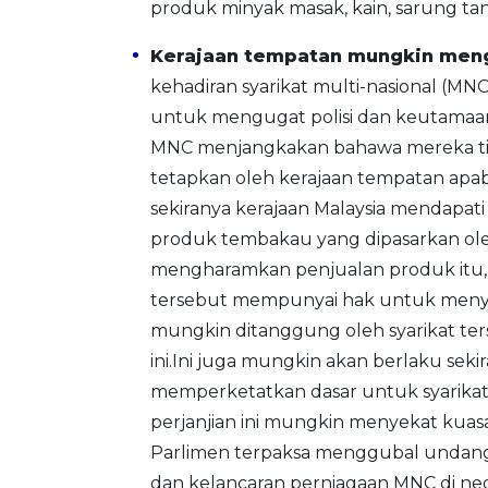
produk minyak masak, kain, sarung t
Kerajaan tempatan mungkin meng
kehadiran syarikat multi-nasional (M
untuk mengugat polisi dan keutamaan
MNC menjangkakan bahawa mereka tida
tetapkan oleh kerajaan tempatan apab
sekiranya kerajaan Malaysia mendapat
produk tembakau yang dipasarkan o
mengharamkan penjualan produk itu,
tersebut mempunyai hak untuk menyam
mungkin ditanggung oleh syarikat te
ini.Ini juga mungkin akan berlaku se
memperketatkan dasar untuk syarikat 
perjanjian ini mungkin menyekat k
Parlimen terpaksa menggubal undan
dan kelancaran perniagaan MNC di nega