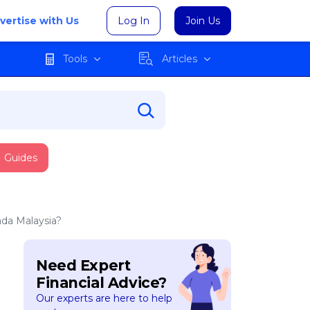
vertise with Us
Log In
Join Us
Tools
Articles
Guides
ada Malaysia?
Need Expert
Financial Advice?
Our experts are here to help