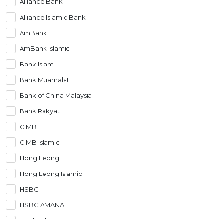
Alliance Bank
OCBC - Hadiah Pilihan Anda
Artikel Terkini
Promo
Alliance Islamic Bank
Pinjaman Peribadi
AmBank
Kad
AmBank Islamic
Insurans
Bank Islam
Pelaburan
Bank Muamalat
Pengurusan Kewangan
Bank of China Malaysia
Pinjaman Perumahan
Bank Rakyat
Pinjaman Kereta
CIMB
Gaya Hidup
CIMB Islamic
Hong Leong
SPECIAL PROMO
Hong Leong Islamic
RHB Bank Kad Kredit
Promo
HSBC
HSBC AMANAH