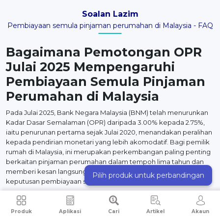
Soalan Lazim
Pembiayaan semula pinjaman perumahan di Malaysia - FAQ
Bagaimana Pemotongan OPR
Julai 2025 Mempengaruhi
Pembiayaan Semula Pinjaman
Perumahan di Malaysia
Pada Julai 2025, Bank Negara Malaysia (BNM) telah menurunkan
Kadar Dasar Semalaman (OPR) daripada 3.00% kepada 2.75%,
iaitu penurunan pertama sejak Julai 2020, menandakan peralihan
kepada pendirian monetari yang lebih akomodatif. Bagi pemilik
rumah di Malaysia, ini merupakan perkembangan paling penting
berkaitan pinjaman perumahan dalam tempoh lima tahun dan
memberi kesan langsung kepada kos pembiayaan serta
Pilih produk untuk perbandingan
keputusan pembiayaan semula.
OPR ialah penanda aras yang menentukan kadar asas pinjaman
perumahan anda. Apabila BNM menurunkannya, semua bank di
Produk
Aplikasi
Cari
Artikel
Akaun
Malaysia perlu menurunkan Kadar Asas Standard (SBR) secara