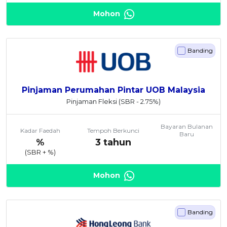
Mohon
Banding
Pinjaman Perumahan Pintar UOB Malaysia
Pinjaman Fleksi
(SBR - 2.75%)
Bayaran Bulanan
Kadar Faedah
Tempoh Berkunci
Baru
%
3 tahun
(SBR +
%)
Mohon
Banding