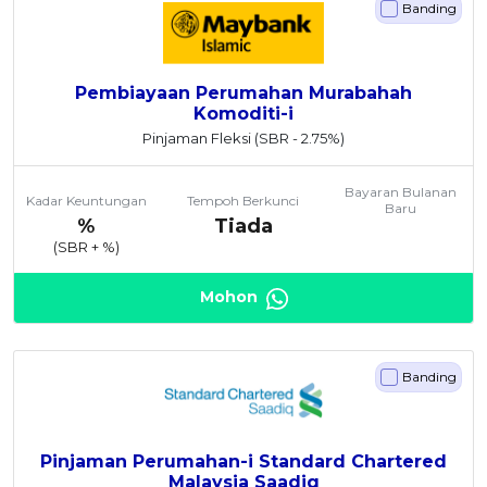
Banding
Pembiayaan Perumahan Murabahah
Komoditi-i
Pinjaman Fleksi
(SBR - 2.75%)
Bayaran Bulanan
Kadar Keuntungan
Tempoh Berkunci
Baru
%
Tiada
(SBR +
%)
Mohon
Banding
Pinjaman Perumahan-i Standard Chartered
Malaysia Saadiq