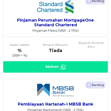
Banding
Pinjaman Perumahan MortgageOne
Standard Chartered
Pinjaman Fleksi
(SBR - 2.75%)
Bayaran Bulanan
Kadar Faedah
Tempoh Berkunci
Baru
%
Tiada
(SBR +
%)
Mohon
Banding
Pembiayaan Hartanah-i MBSB Bank
Pinjaman Bertempoh
(SBR - 2.75%)