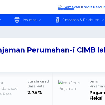
CIMB Islamic
Semakan Kredit Percu
Insurans
Simpanan & Pelaburan
njaman Perumahan-i CIMB Is
Standardised
Jenis
Base Rate
Pinjama
2.75 %
Pinja
Fleksi