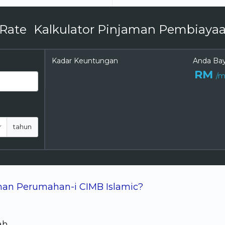
Kalkulator Pinjaman Pembiaya
Kadar Keuntungan
Anda Bay
RM
/m
tahun
man Perumahan-i CIMB Islamic?
ah