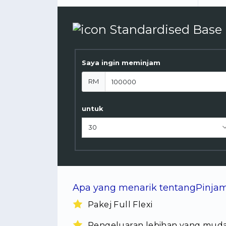
Saya ingin meminjam
RM
untuk
Apa yang menarik tentangPinja
Pakej Full Flexi
Pengeluaran lebihan yang mud