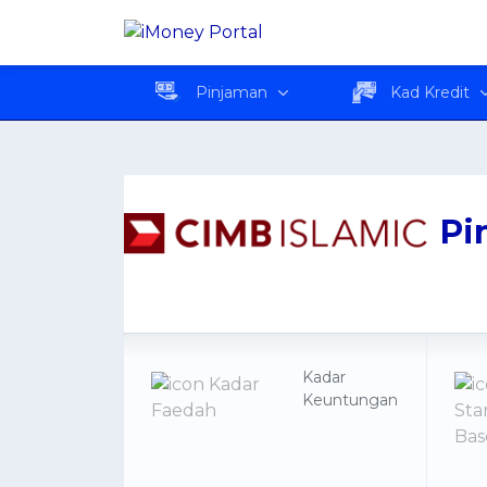
Pinjaman Perumahan-i 
Pinjaman
Kad Kredit
Pi
Kadar
Keuntungan