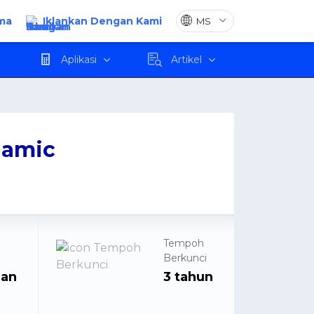
ma
Iklankan Dengan Kami
Mohon
Aplikasi
Artikel
lamic
Tempoh
n
Berkunci
man
3 tahun