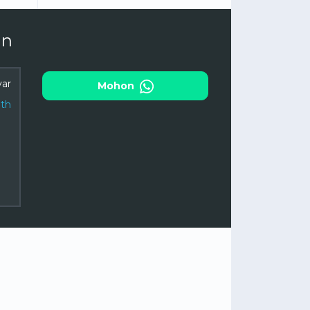
an
ar
Mohon
th