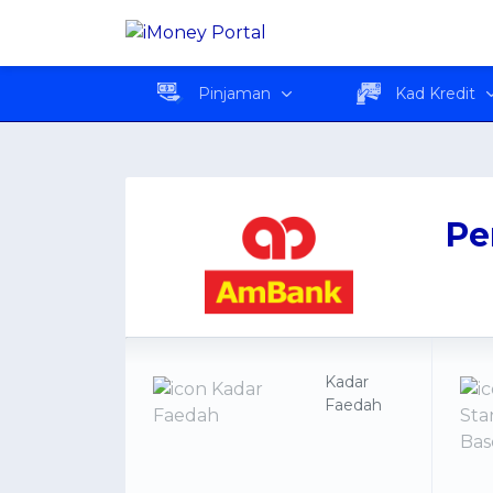
Pembiayaan Perumaha
Pinjaman
Kad Kredit
Pe
Kadar
Faedah