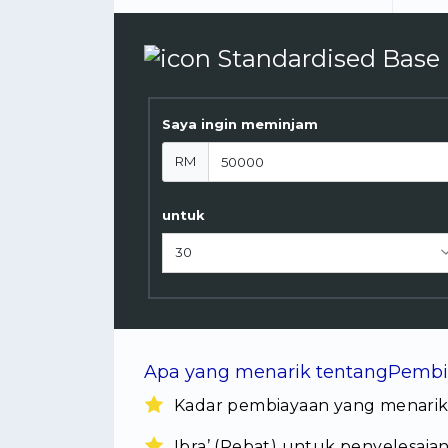
Saya ingin meminjam
RM
untuk
Apa yang menarik tentangPem
Kadar pembiayaan yang menari
Ibra’ (Rebat) untuk penyelesaia