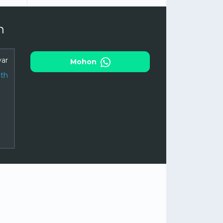
n
ar
Mohon
th