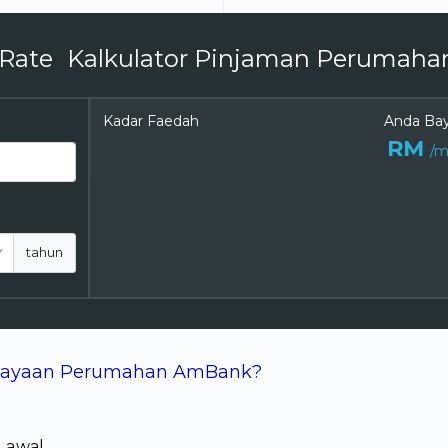
Kalkulator Pinjaman Perumaha
Kadar Faedah
Anda Bay
RM
/m
tahun
biayaan Perumahan AmBank?
k
n awal