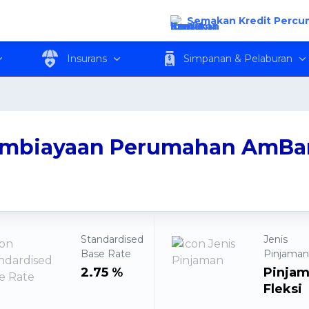
n AmBank
Semakan Kredit Percu
Insurans
Simpanan & Pelaburan
mbiayaan Perumahan AmBa
Standardised
Jenis
Base Rate
Pinjama
2.75 %
Pinja
Fleksi