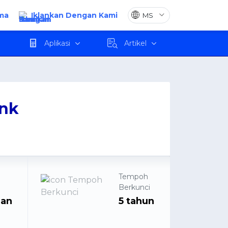
ma
Iklankan Dengan Kami
Mohon
Aplikasi
Artikel
nk
Tempoh
n
Berkunci
man
5 tahun