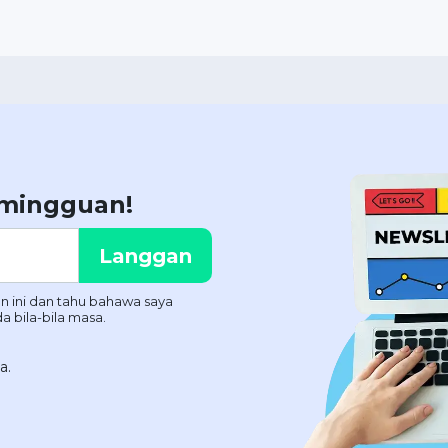
 mingguan!
a.