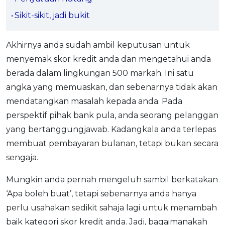
OCBC - Your Gift, Your Choice
Artikel Terkini
Promo
Sikit-sikit, jadi bukit
Pinjaman Peribadi
Kad
Akhirnya anda sudah ambil keputusan untuk
menyemak skor kredit anda dan mengetahui anda
Insurans
berada dalam lingkungan 500 markah. Ini satu
Pelaburan
angka yang memuaskan, dan sebenarnya tidak akan
Pengurusan Kewangan
mendatangkan masalah kepada anda. Pada
Pinjaman Perumahan
perspektif pihak bank pula, anda seorang pelanggan
Pinjaman Kereta
yang bertanggungjawab. Kadangkala anda terlepas
Gaya Hidup
membuat pembayaran bulanan, tetapi bukan secara
sengaja.
SPECIAL PROMO
Mungkin anda pernah mengeluh sambil berkatakan
RHB Bank Credit Card
Promo
‘Apa boleh buat’, tetapi sebenarnya anda hanya
perlu usahakan sedikit sahaja lagi untuk menambah
baik kategori skor kredit anda. Jadi, bagaimanakah