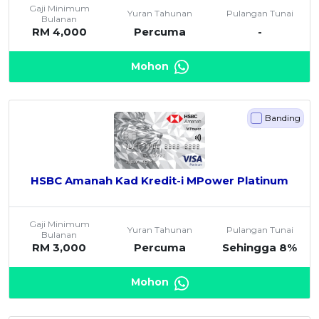
Gaji Minimum
Yuran Tahunan
Pulangan Tunai
OCBC - Hadiah Pilihan Anda
Artikel Terkini
Bulanan
Promo
RM 4,000
Percuma
-
Pinjaman Peribadi
Kad
Mohon
Insurans
Pelaburan
Banding
Pengurusan Kewangan
Pinjaman Perumahan
Pinjaman Kereta
HSBC Amanah Kad Kredit-i MPower Platinum
Gaya Hidup
Gaji Minimum
Yuran Tahunan
Pulangan Tunai
SPECIAL PROMO
Bulanan
RM 3,000
Percuma
Sehingga 8%
RHB Bank Kad Kredit
Promo
Mohon