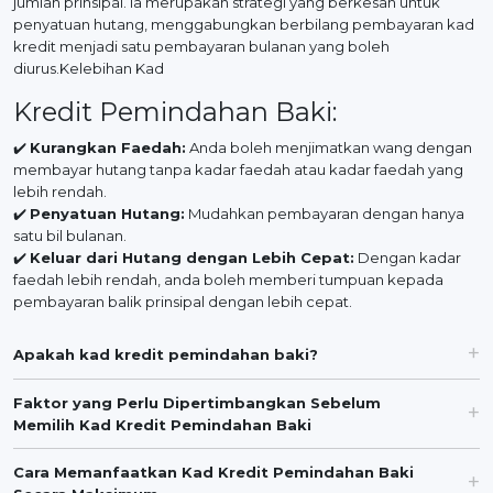
jumlah prinsipal. Ia merupakan strategi yang berkesan untuk
penyatuan hutang, menggabungkan berbilang pembayaran kad
kredit menjadi satu pembayaran bulanan yang boleh
diurus.Kelebihan Kad
Kredit Pemindahan Baki:
✔️
Kurangkan Faedah:
Anda boleh menjimatkan wang dengan
membayar hutang tanpa kadar faedah atau kadar faedah yang
lebih rendah.
✔️
Penyatuan Hutang:
Mudahkan pembayaran dengan hanya
satu bil bulanan.
✔️
Keluar dari Hutang dengan Lebih Cepat:
Dengan kadar
faedah lebih rendah, anda boleh memberi tumpuan kepada
pembayaran balik prinsipal dengan lebih cepat.
Apakah kad kredit pemindahan baki?
Faktor yang Perlu Dipertimbangkan Sebelum
Memilih Kad Kredit Pemindahan Baki
Cara Memanfaatkan Kad Kredit Pemindahan Baki