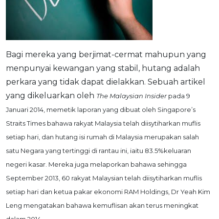
OCBC - Your Gift, Your Choice
Artikel Terkini
Promo
Pinjaman Peribadi
Kad
Bagi mereka yang berjimat-cermat mahupun yang
Insurans
menpunyai kewangan yang stabil, hutang adalah
Pelaburan
perkara yang tidak dapat dielakkan. Sebuah artikel
Pengurusan Kewangan
yang dikeluarkan oleh
The Malaysian Insider
pada 9
Pinjaman Perumahan
Januari 2014, memetik laporan yang dibuat oleh Singapore’s
Pinjaman Kereta
Straits Times bahawa rakyat Malaysia telah diisytiharkan muflis
Gaya Hidup
setiap hari, dan hutang isi rumah di Malaysia merupakan salah
satu Negara yang tertinggi di rantau ini, iaitu 83.5%keluaran
negeri kasar. Mereka juga melaporkan bahawa sehingga
SPECIAL PROMO
September 2013, 60 rakyat Malaysian telah diisytiharkan muflis
RHB Bank Credit Card
Promo
setiap hari dan ketua pakar ekonomi RAM Holdings, Dr Yeah Kim
Leng mengatakan bahawa kemuflisan akan terus meningkat