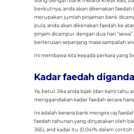
wang dengan bank melalui kredit kad, ba
berikutnya, anda akan dikenakan faedah 
merupakan jumlah pinjaman bank dicamp
pula, anda akan dikenakan faedah ke ata
pinjam dicampur dengan dua hari “sewa”. 
berterusan sepanjang masa sampailah an
Ini membawa kita kepada perkara yang be
Kadar faedah diganda
Ya, betul. Jika anda bijak (dan kami tah
menggandakan kadar faedah secara harian
Ini adalah kerana bank mengira caj faedah
faedah tahunan yang dinyatakan oleh ba
365), and kadar itu (0.041% dalam contoh