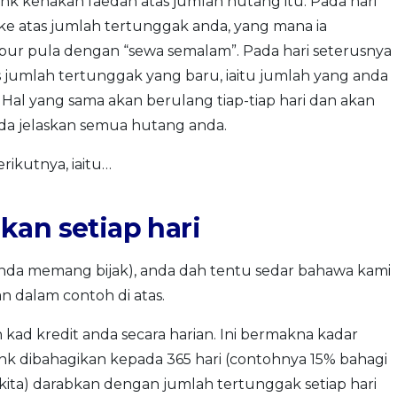
nk kenakan faedah atas jumlah hutang itu. Pada hari
ke atas jumlah tertunggak anda, yang mana ia
ur pula dengan “sewa semalam”. Pada hari seterusnya
s jumlah tertunggak yang baru, iaitu jumlah yang anda
Hal yang sama akan berulang tiap-tiap hari dan akan
da jelaskan semua hutang anda.
rikutnya, iaitu…
kan setiap hari
u anda memang bijak), anda dah tentu sedar bahawa kami
 dalam contoh di atas.
 kad kredit anda secara harian. Ini bermakna kadar
nk dibahagikan kepada 365 hari (contohnya 15% bahagi
 kita) darabkan dengan jumlah tertunggak setiap hari