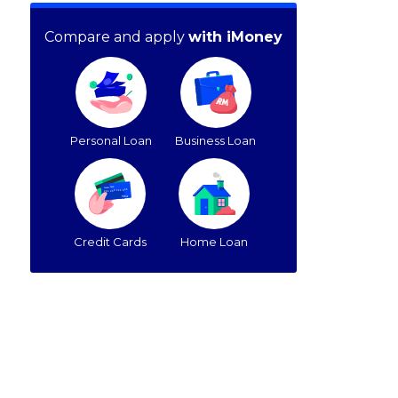
Compare and apply
with iMoney
Personal Loan
Business Loan
Credit Cards
Home Loan