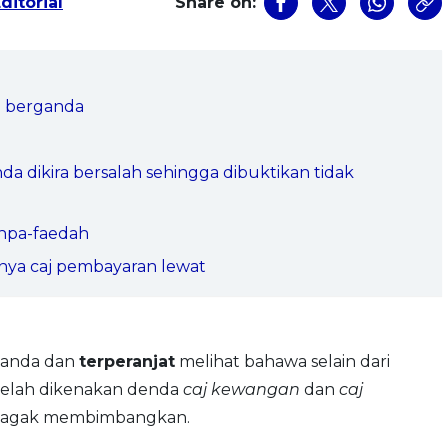
ditorial
Share on:
h berganda
da dikira bersalah sehingga dibuktikan tidak
anpa-faedah
ya caj pembayaran lewat
t anda dan
terperanjat
melihat bahawa selain dari
 telah dikenakan denda
caj kewangan
dan
caj
 agak membimbangkan.