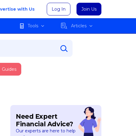
vertise with Us
Log In
Join Us
Tools
Articles
Guides
Need Expert
Financial Advice?
Our experts are here to help