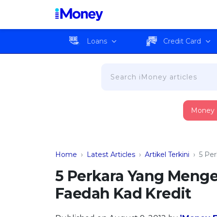
Loans
Credit Card
Money
Home
›
Latest Articles
›
Artikel Terkini
›
5 Pe
5 Perkara Yang Menge
Faedah Kad Kredit