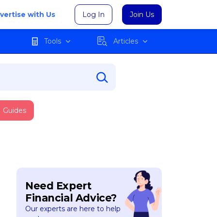
vertise with Us
Log In
Join Us
Tools
Articles
Guides
Need Expert
Financial Advice?
Our experts are here to help