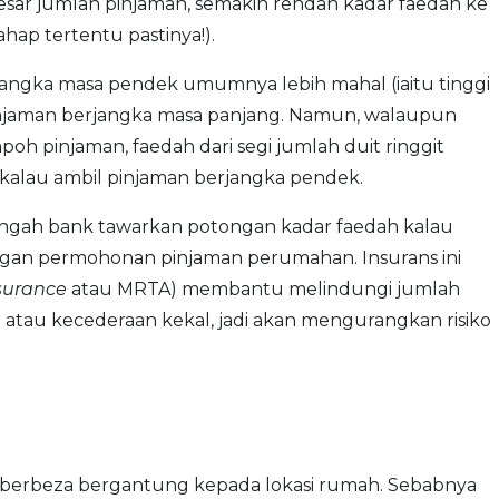
sar jumlah pinjaman, semakin rendah kadar faedah ke
hap tertentu pastinya!).
jangka masa pendek umumnya lebih mahal (iaitu tinggi
njaman berjangka masa panjang. Namun, walaupun
pinjaman, faedah dari segi jumlah duit ringgit
kalau ambil pinjaman berjangka pendek.
ngah bank tawarkan potongan kadar faedah kalau
dengan permohonan pinjaman perumahan. Insurans ini
surance
atau MRTA) membantu melindungi jumlah
 atau kecederaan kekal, jadi akan mengurangkan risiko
berbeza bergantung kepada lokasi rumah. Sebabnya