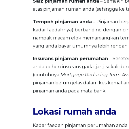
Saiz pinjaman rumah anda
– Semakin be
atas pinjaman rumah anda (sehingga ke ta
Tempoh pinjaman anda
– Pinjaman ber
kadar faedahnya) berbanding dengan pi
nampak macam elok memanjangkan tempoh 
yang anda bayar umumnya lebih rendah 
Insurans pinjaman perumahan
– Sesete
anda pohon insurans gadai janji sekali 
(contohnya
Mortgage Reducing Term As
pinjaman belum jelas dalam kes kematian
pinjaman anda pada mata bank.
Lokasi rumah anda
Kadar faedah pinjaman perumahan anda 