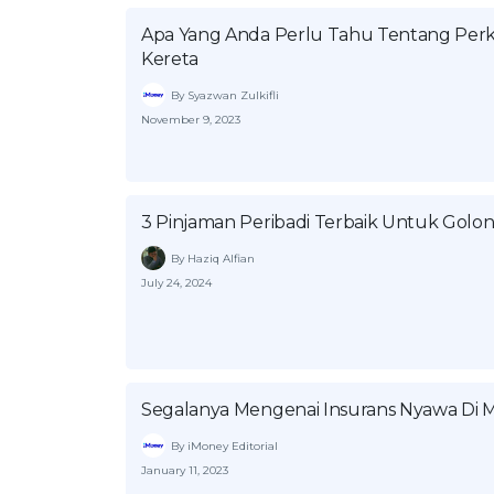
Apa Yang Anda Perlu Tahu Tentang Perka
Kereta
By Syazwan Zulkifli
November 9, 2023
3 Pinjaman Peribadi Terbaik Untuk Gol
By Haziq Alfian
July 24, 2024
Segalanya Mengenai Insurans Nyawa Di M
By iMoney Editorial
January 11, 2023