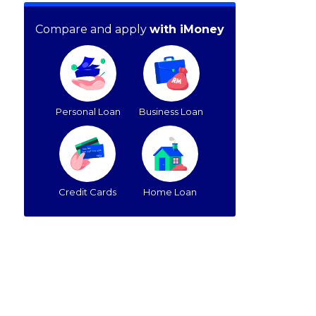
Compare and apply
with iMoney
Personal Loan
Business Loan
Credit Cards
Home Loan