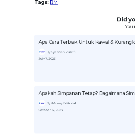
Tags:
BM
Did you
You 
Apa Cara Terbaik Untuk Kawal & Kurang
By Syazwan Zulkifli
July 7, 2023
Apakah Simpanan Tetap? Bagaimana Sim
By iMoney Editorial
October 17, 2024