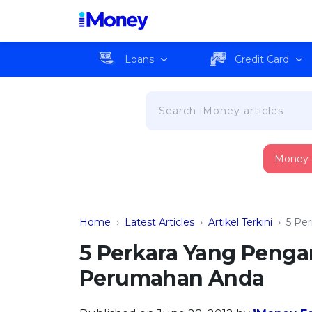
Loans
Credit Card
Money
Home
›
Latest Articles
›
Artikel Terkini
›
5 Pe
5 Perkara Yang Penga
Perumahan Anda