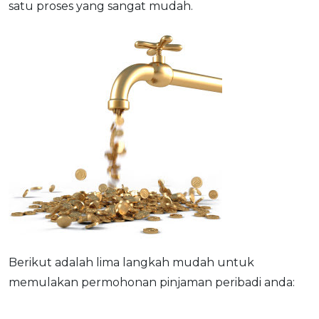
satu proses yang sangat mudah.
OCBC - Your Gift, Your Choice
Artikel Terkini
Promo
Pinjaman Peribadi
Kad
Insurans
Pelaburan
Pengurusan Kewangan
Pinjaman Perumahan
Pinjaman Kereta
Gaya Hidup
SPECIAL PROMO
Berikut adalah lima langkah mudah untuk
RHB Bank Credit Card
Promo
memulakan permohonan pinjaman peribadi anda: