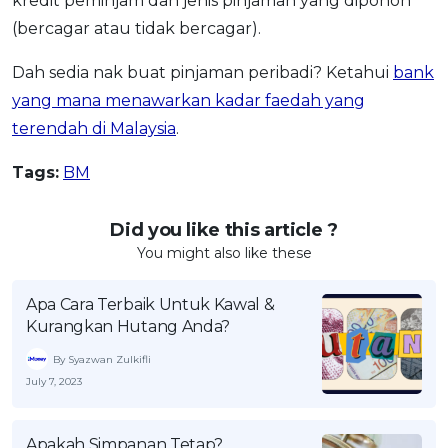
kredit peminjam dan jenis pinjaman yang dipohon
(bercagar atau tidak bercagar).
Dah sedia nak buat pinjaman peribadi? Ketahui
bank
yang mana menawarkan kadar faedah yang
terendah di Malaysia
.
Tags:
BM
Did you like this article ?
You might also like these
Apa Cara Terbaik Untuk Kawal &
Kurangkan Hutang Anda?
By Syazwan Zulkifli
July 7, 2023
Apakah Simpanan Tetap?