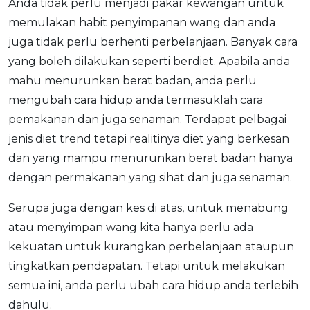
Anda tidak perlu menjadi pakar kewangan untuk
OCBC - Your Gift, Your Choice
Artikel Terkini
Promo
memulakan habit penyimpanan wang dan anda
Pinjaman Peribadi
juga tidak perlu berhenti perbelanjaan. Banyak cara
yang boleh dilakukan seperti berdiet. Apabila anda
Kad
mahu menurunkan berat badan, anda perlu
Insurans
mengubah cara hidup anda termasuklah cara
Pelaburan
pemakanan dan juga senaman. Terdapat pelbagai
Pengurusan Kewangan
jenis diet trend tetapi realitinya diet yang berkesan
Pinjaman Perumahan
dan yang mampu menurunkan berat badan hanya
Pinjaman Kereta
dengan permakanan yang sihat dan juga senaman.
Gaya Hidup
Serupa juga dengan kes di atas, untuk menabung
atau menyimpan wang kita hanya perlu ada
SPECIAL PROMO
kekuatan untuk kurangkan perbelanjaan ataupun
RHB Bank Credit Card
Promo
tingkatkan pendapatan. Tetapi untuk melakukan
semua ini, anda perlu ubah cara hidup anda terlebih
dahulu.