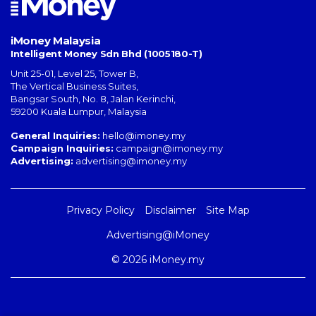
iMoney Malaysia
Intelligent Money Sdn Bhd (1005180-T)
Unit 25-01, Level 25, Tower B,
The Vertical Business Suites
,
Bangsar South
,
No. 8, Jalan Kerinchi
,
59200
Kuala Lumpur
,
Malaysia
General Inquiries:
hello@imoney.my
Campaign Inquiries:
campaign@imoney.my
Advertising:
advertising@imoney.my
Privacy Policy
Disclaimer
Site Map
Advertising@iMoney
© 2026 iMoney.my