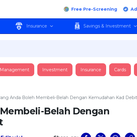
Free Pre-Screening
Ad
Insurance
Savings & Investment
 Management
Investment
Insurance
Cards
rang Anda Boleh Membeli-Belah Dengan Kemudahan Kad Debi
 Membeli-Belah Dengan
t