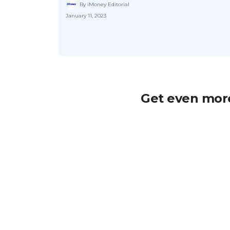
By iMoney Editorial
January 11, 2023
Get even more