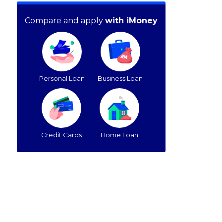
Compare and apply
with iMoney
Personal Loan
Business Loan
Credit Cards
Home Loan