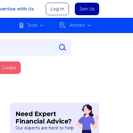
vertise with Us
Log In
Join Us
Tools
Articles
Guides
t
Need Expert
Financial Advice?
Our experts are here to help