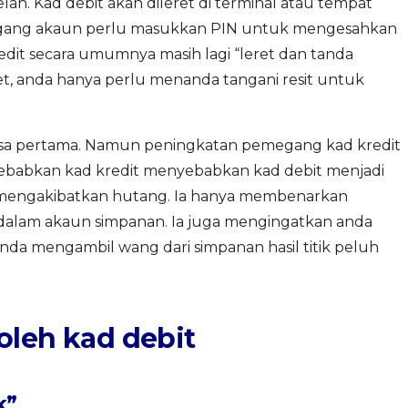
. Kad debit akan dileret di terminal atau tempat
egang akaun perlu masukkan PIN untuk mengesahkan
edit secara umumnya masih lagi “leret dan tanda
ret, anda hanya perlu menanda tangani resit untuk
sa pertama. Namun peningkatan pemegang kad kredit
babkan kad kredit menyebabkan kad debit menjadi
dak mengakibatkan hutang. Ia hanya membenarkan
 dalam akaun simpanan. Ia juga mengingatkan anda
a mengambil wang dari simpanan hasil titik peluh
oleh kad debit
k”