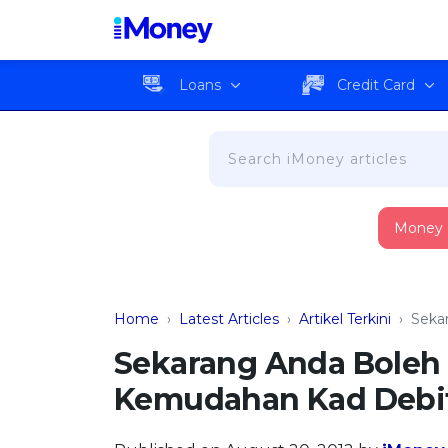
Loans
Credit Card
Money
Home
›
Latest Articles
›
Artikel Terkini
›
Seka
Sekarang Anda Boleh
Kemudahan Kad Debi