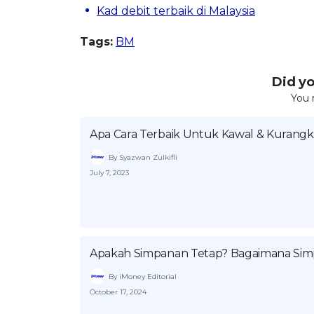
Kad debit terbaik di Malaysia
Tags:
BM
Did you
You 
Apa Cara Terbaik Untuk Kawal & Kurang
By Syazwan Zulkifli
July 7, 2023
Apakah Simpanan Tetap? Bagaimana Sim
By iMoney Editorial
October 17, 2024