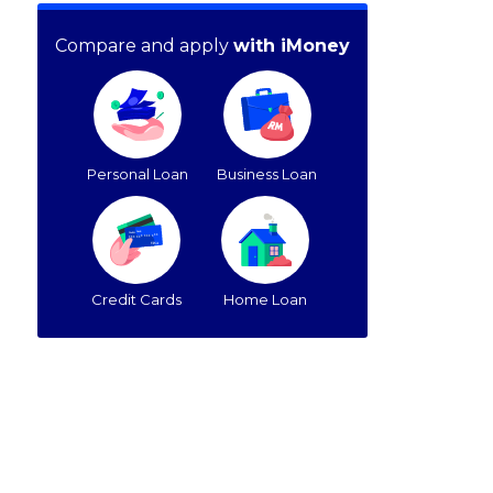
Compare and apply
with iMoney
Personal Loan
Business Loan
Credit Cards
Home Loan