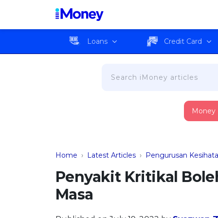
Loans
Credit Card
Money
Home
›
Latest Articles
›
Pengurusan Kesihat
Penyakit Kritikal Bol
Masa