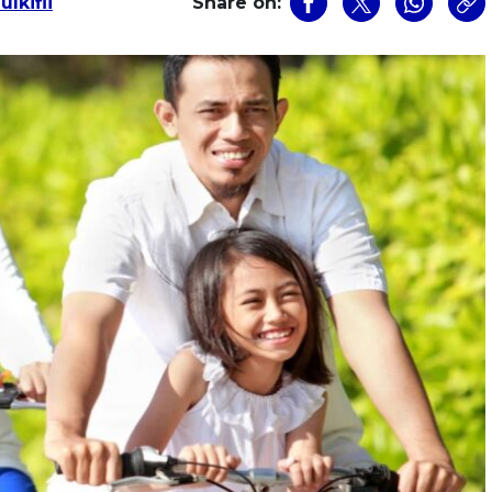
lkifli
Share on: