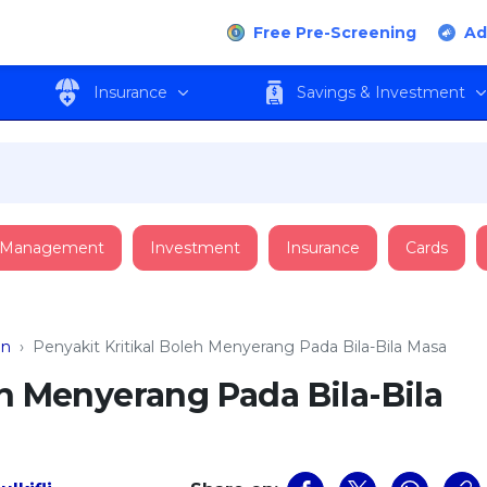
Free Pre-Screening
Ad
Insurance
Savings & Investment
 Management
Investment
Insurance
Cards
an
›
Penyakit Kritikal Boleh Menyerang Pada Bila-Bila Masa
eh Menyerang Pada Bila-Bila