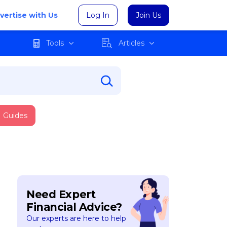
vertise with Us
Log In
Join Us
Tools
Articles
Guides
Need Expert
Financial Advice?
Our experts are here to help