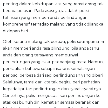
penting dalam kehidupan kita, yang ramai orang tak
OCBC - Your Gift, Your Choice
Artikel Terkini
Promo
berapa perasan. Pada asasnya, ia adalah polisi
Pinjaman Peribadi
tahnuan yang memberi anda perlindungan
Kad
komprehensif terhadap malang yang tidak dijangka
Insurans
di depan hari.
Pelaburan
Oleh kerana malang tak berbau, polisi seumpama ini
Pengurusan Kewangan
akan memberi anda rasa dilindungi bila anda tahu
Pinjaman Perumahan
anda dan orang tersayang mempunyai
Pinjaman Kereta
perlindungan yang cukup sepanjang masa. Namun,
Gaya Hidup
perhatikan bahawa setiap insurans kemalangan
peribadi berbeza dari segi perlindungan yang diberi.
Selalunya, ramai dari kita tak begitu beri perhatian
SPECIAL PROMO
kepada liputan perlindungan dan syarat-syaratnya.
RHB Bank Credit Card
Promo
Contohnya, polisi mengecualikan perlindungan ke
atas kes bunuh diri, kematian semasa beranak dan