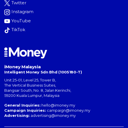
Twitter
Instagram
YouTube
TikTok
iMoney Malaysia
Intelligent Money Sdn Bhd (1005180-T)
Unit 25-01, Level 25, Tower B,
The Vertical Business Suites
,
Bangsar South
,
No. 8, Jalan Kerinchi
,
59200
Kuala Lumpur
,
Malaysia
General Inquiries:
hello@imoney.my
Campaign Inquiries:
campaign@imoney.my
Advertising:
advertising@imoney.my