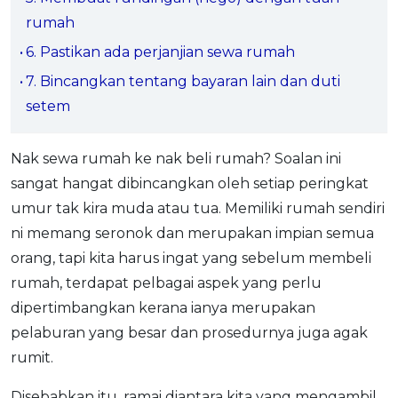
OCBC - Your Gift, Your Choice
Artikel Terkini
rumah
Promo
Pinjaman Peribadi
6. Pastikan ada perjanjian sewa rumah
Kad
7. Bincangkan tentang bayaran lain dan duti
setem
Insurans
Pelaburan
Nak sewa rumah ke nak beli rumah? Soalan ini
Pengurusan Kewangan
sangat hangat dibincangkan oleh setiap peringkat
Pinjaman Perumahan
umur tak kira muda atau tua. Memiliki rumah sendiri
Pinjaman Kereta
ni memang seronok dan merupakan impian semua
Gaya Hidup
orang, tapi kita harus ingat yang sebelum membeli
rumah, terdapat pelbagai aspek yang perlu
dipertimbangkan kerana ianya merupakan
SPECIAL PROMO
pelaburan yang besar dan prosedurnya juga agak
RHB Bank Credit Card
Promo
rumit.
Disebabkan itu, ramai diantara kita yang mengambil