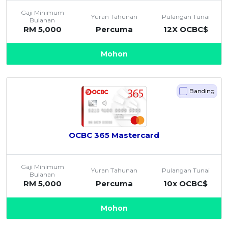
OCBC - Hadiah Pilihan Anda
Artikel Terkini
Gaji Minimum
Promo
Yuran Tahunan
Pulangan Tunai
Bulanan
Pinjaman Peribadi
RM 5,000
Percuma
12X OCBC$
Kad
Mohon
Insurans
Pelaburan
Banding
Pengurusan Kewangan
Pinjaman Perumahan
Pinjaman Kereta
OCBC 365 Mastercard
Gaya Hidup
Gaji Minimum
SPECIAL PROMO
Yuran Tahunan
Pulangan Tunai
Bulanan
RHB Bank Kad Kredit
RM 5,000
Percuma
10x OCBC$
Promo
Mohon