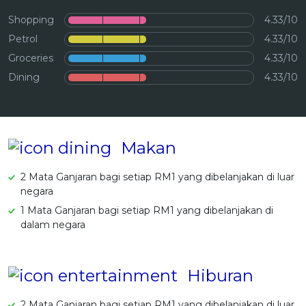
OCBC - Hadiah Pilihan Anda
Artikel Terkini
Promo
Shopping
4.33/10
Pinjaman Peribadi
Petrol
4.33/10
Groceries
4.33/10
Kad
Dining
4.33/10
Insurans
Pelaburan
Pengurusan Kewangan
Makan
Pinjaman Perumahan
Pinjaman Kereta
2 Mata Ganjaran bagi setiap RM1 yang dibelanjakan di luar
negara
Gaya Hidup
1 Mata Ganjaran bagi setiap RM1 yang dibelanjakan di
SPECIAL PROMO
dalam negara
RHB Bank Kad Kredit
Promo
Hiburan
2 Mata Ganjaran bagi setiap RM1 yang dibelanjakan di luar