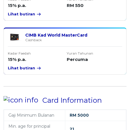
15% p.a.
RM 550
Lihat butiran
CIMB Kad World MasterCard
Cashback
Kadar Faedah
Yuran Tahunan
15% p.a.
Percuma
Lihat butiran
Card Information
Gaji Minimum Bulanan
RM 5000
Min. age for principal
21