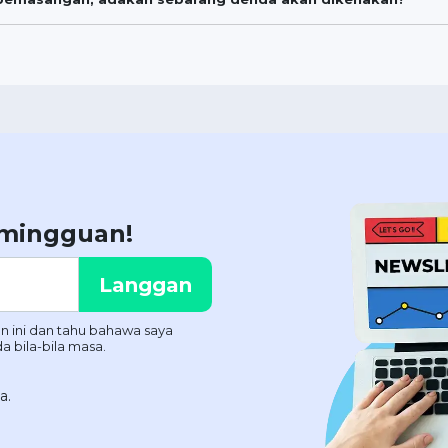
 mingguan!
a.