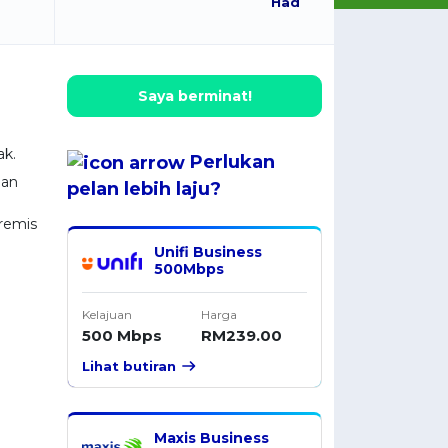
Had
Saya berminat!
k.
Perlukan
gan
pelan
lebih laju
?
remis
Unifi Business
500Mbps
Kelajuan
Harga
500 Mbps
RM239.00
Lihat butiran
Maxis Business