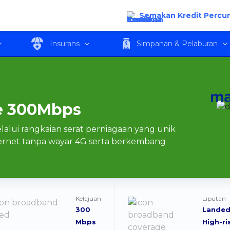
300Mbps
Semakan Kredit Percu
Insurans
Simpanan & Pelaburan
re 300Mbps
lui rangkaian serat perniagaan yang unik
ternet tanpa wayar 4G serta berkembang
Kelajuan
Liputan
300
Landed
Mbps
High-ri