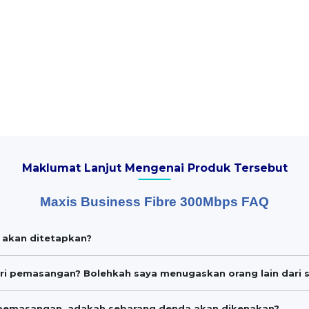
Maklumat Lanjut Mengenai Produk Tersebut
Maxis Business Fibre 300Mbps FAQ
 akan ditetapkan?
ari pemasangan? Bolehkah saya menugaskan orang lain dari s
u pemasangan, adakah sebarang denda akan dikenakan?