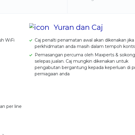
Yuran dan Caj
sh WiFi
Caj penalti penamatan awal akan dikenakan jika
perkhidmatan anda masih dalam tempoh kontra
Pemasangan percuma oleh Maxperts & sokon
selepas jualan. Caj mungkin dikenakan untuk
pengabutan bergantung kepada keperluan di p
perniagaan anda
n per line