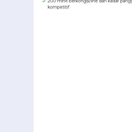
200 minit berkongsi/line dan kadar pang
kompetitif