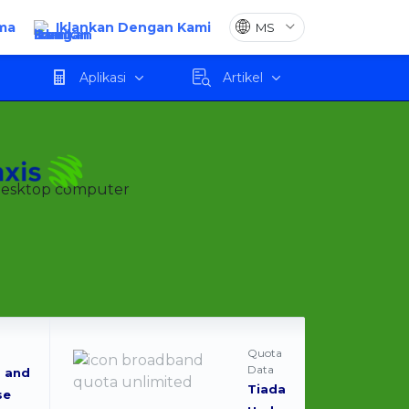
ma
Iklankan Dengan Kami
Mohon
Aplikasi
Artikel
Quota
Data
 and
Tiada
se