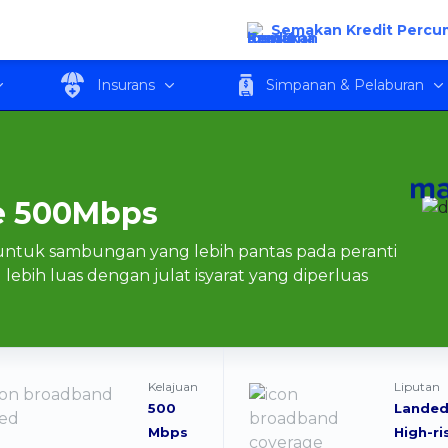
500Mbps
Semakan Kredit Percu
Insurans
Simpanan & Pelaburan
re 500Mbps
 untuk sambungan yang lebih pantas pada peranti
lebih luas dengan julat isyarat yang diperluas
Kelajuan
Liputan
500
Landed
Mbps
High-ri