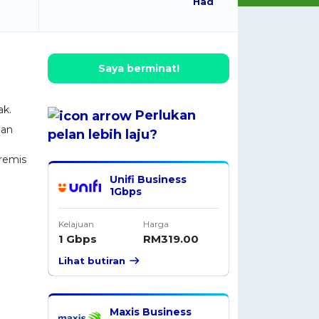
Had
Saya berminat!
k.
Perlukan
gan
pelan
lebih laju
?
remis
Unifi Business
1Gbps
Kelajuan
Harga
1 Gbps
RM319.00
Lihat butiran
Maxis Business