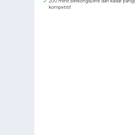
200 minit berkongsi/line dan kadar pang
kompetitif