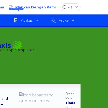
ma
Iklankan Dengan Kami
Mohon
Aplikasi
Artikel
Quota
Data
 and
Tiada
se