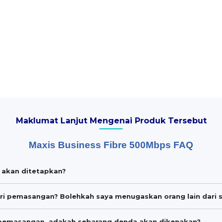
Maklumat Lanjut Mengenai Produk Tersebut
Maxis Business Fibre 500Mbps FAQ
 akan ditetapkan?
ari pemasangan? Bolehkah saya menugaskan orang lain dari s
u pemasangan, adakah sebarang denda akan dikenakan?