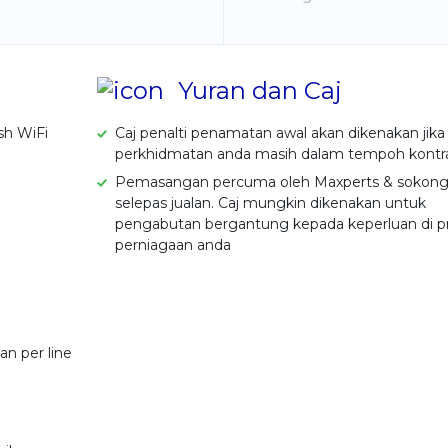
Yuran dan Caj
sh WiFi
Caj penalti penamatan awal akan dikenakan jika
perkhidmatan anda masih dalam tempoh kontra
Pemasangan percuma oleh Maxperts & sokon
selepas jualan. Caj mungkin dikenakan untuk
pengabutan bergantung kepada keperluan di p
perniagaan anda
n per line