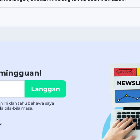
 mingguan!
a.