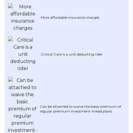
OCBC - Hadiah Pilihan Anda
Artikel Terkini
Promo
Pinjaman Peribadi
More affordable insurance charges
Kad
Insurans
Pelaburan
Critical Care is a unit deducting rider
Pengurusan Kewangan
Pinjaman Perumahan
Pinjaman Kereta
Gaya Hidup
SPECIAL PROMO
RHB Bank Kad Kredit
Can be attached to waive the basic premium of
Promo
regular premium investment-linked plans