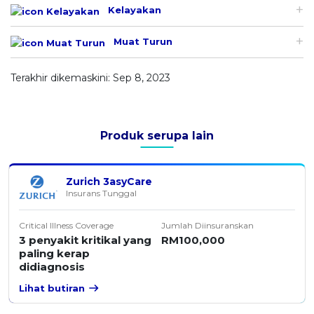
Kelayakan
Muat Turun
Terakhir dikemaskini: Sep 8, 2023
Produk serupa lain
Zurich 3asyCare
Insurans Tunggal
Critical Illness Coverage
Jumlah Diinsuranskan
3 penyakit kritikal yang
RM100,000
paling kerap
didiagnosis
Lihat butiran