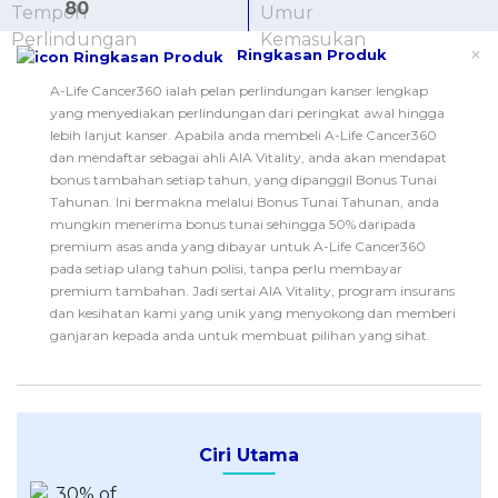
Akaun Simpanan
80
BAHASA MELAYU
Semakan Kredit Percuma
Alliance Bank Pinjaman Peribadi CashFirst
Kalkulator Zakat
KENDERAAN & PERJALANAN
Kad Kredit Pulangan Tunai Terbaik
All Articles
Ringkasan Produk
PELABURAN
RHB Pembiayaan Peribadi
Personal Loan Calculator
Insurans Kereta
NEW
Kad Kredit Mata Ganjaran Terbaik
Iklankan Dengan Kami
Latest Articles
Pelaburan Online
A-Life Cancer360 ialah pelan perlindungan kanser lengkap
Al Rajhi Bank Personal Financing-i
Islamic Personal Financing Calculator
Insurance Perjalanan
NEW
Kad Kredit Petrol Terbaik
yang menyediakan perlindungan dari peringkat awal hingga
Personal Loan
Amanah Saham
Kalkulator Pinjaman Perumahan
lebih lanjut kanser. Apabila anda membeli A-Life Cancer360
NEW
My Account
Kad Kredit Beli-Belah Terbaik
PINJAMAN LAIN
SPECIAL PROMO
Cards
Pelaburan Emas
dan mendaftar sebagai ahli AIA Vitality, anda akan mendapat
Home Loan Refinance Calculator
NEW
Kad Kredit Perjalanan Terbaik
Pinjaman Kereta
bonus tambahan setiap tahun, yang dipanggil Bonus Tunai
Webull
Promo
Insurans
Dagangan Saham
Tahunan. Ini bermakna melalui Bonus Tunai Tahunan, anda
Debt Consolidation Calculator
NEW
Kad Kredit Makan Terbaik
mungkin menerima bonus tunai sehingga 50% daripada
Investment
PINJAMAN PERUMAHAN
Car Loan Calculator
NEW
SPECIAL PROMO
premium asas anda yang dibayar untuk A-Life Cancer360
Kad Kredit Islamik
Money Management
Semua Pinjaman Perumahan
pada setiap ulang tahun polisi, tanpa perlu membayar
Kalkulator Persaraan
Webull - Get RM200 in NVIDIA Shares
Promo
Kad Kredit Premium
premium tambahan. Jadi sertai AIA Vitality, program insurans
Properties
Pinjaman Pembiayaan Semula Perumahan
dan kesihatan kami yang unik yang menyokong dan memberi
PENCARI PRODUK
Autos
Pinjaman Perumahan Islamik
ganjaran kepada anda untuk membuat pilihan yang sihat.
BANK PALING POPULAR
Cadangkan Saya Pinjaman Peribadi
Kad Kredit RHB
Lifestyle
Penasihat Pinjaman Perumahan
NEW
Cadangkan Saya Kad Kredit
Kad Kredit Alliance Bank
Guides
SPECIAL PROMO
Kad Kredit Maybank
Tax
Ciri Utama
iMoney 14th Anniversary Campaign
Promo
SPECIAL PROMO
MALAY