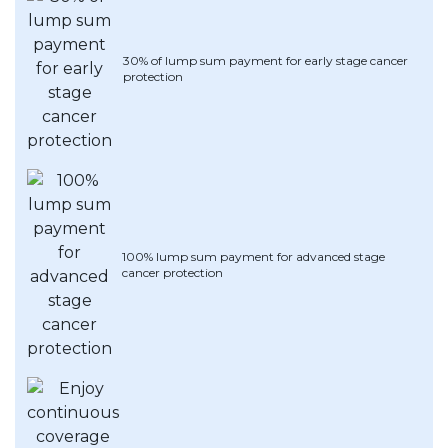
OCBC - Hadiah Pilihan Anda
Artikel Terkini
Promo
Pinjaman Peribadi
30% of lump sum payment for early stage cancer
protection
Kad
Insurans
Pelaburan
Pengurusan Kewangan
Pinjaman Perumahan
Pinjaman Kereta
100% lump sum payment for advanced stage
cancer protection
Gaya Hidup
SPECIAL PROMO
RHB Bank Kad Kredit
Promo