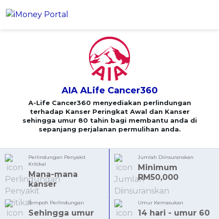
AIA ALife Cancer360
Mohon
Akaun
Pinjaman
AIA ALife Cancer360
PINJAMAN PERIBADI
Kad Kredit
A-Life Cancer360 menyediakan perlindungan
Semua Pinjaman Peribadi
terhadap Kanser Peringkat Awal dan Kanser
sehingga umur 80 tahin bagi membantu anda di
CARI KAD KREDIT
Insurans
Cadangkan Saya Pinjaman Peribadi
sepanjang perjalanan permulihan anda.
Semua Kad Kredit
Pembiayaan Peribadi Islamik
KESIHATAN & KESEJAHTERAAN
Simpanan & Pelaburan
Cadangkan Saya Kad Kredit
Penasihat Kewangan iMoney
NEW
Perlindungan Penyakit
Jumlah Diinsuranskan
Insurans Perubatan
Kritikal
10 Kad Kredit Teratas
Minimum
Mana-mana
SIMPANAN
Aplikasi
RM50,000
Insurans Nyawa
PEMBIAYAAN PERNIAGAAN
Kad Debit
kanser
Semua Simpanan Tetap
Pinjaman Perniagaan
Insurans Penyakit Kritikal
KALKULATOR
Artikel
Tempoh Perlindungan
Umur Kemasukan
Simpanan Tetap Islamik
KATEGORI KAD KREDIT TERBAIK
Insurans Kemalangan Peribadi
Sehingga umur
14 hari - umur 60
Kalkulator Cukai Pendapatan 2026
PINJAMAN PERIBADI PALING POPULAR
Semua Kategori