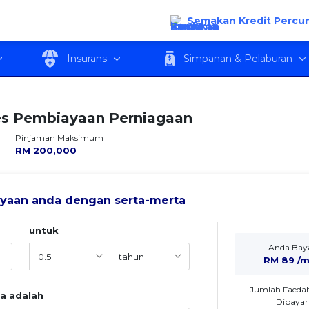
Semakan Kredit Percu
an
Ciri-ciri Produk
Kelayakan
Yuran dan
Insurans
Simpanan & Pelaburan
es Pembiayaan Perniagaan
Pinjaman Maksimum
RM
200,000
yaan anda dengan serta-merta
untuk
Anda Bay
RM 89 /
Jumlah Faedah
ya adalah
Dibayar