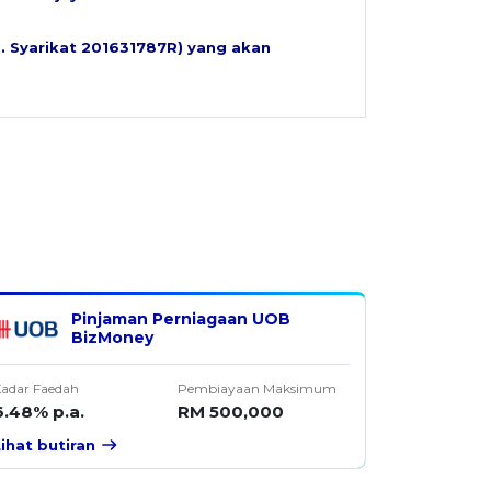
o. Syarikat 201631787R) yang akan
Pinjaman Perniagaan UOB
BizMoney
adar Faedah
Pembiayaan Maksimum
6.48% p.a.
RM 500,000
Lihat butiran