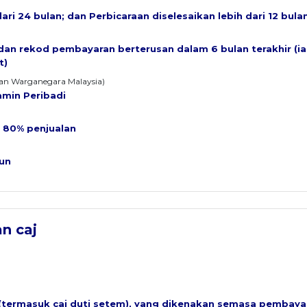
ri 24 bulan; dan Perbicaraan diselesaikan lebih dari 12 bula
 dan rekod pembayaran berterusan dalam 6 bulan terakhir (ia
t)
kan Warganegara Malaysia)
min Peribadi
 80% penjualan
hun
n caj
(termasuk caj duti setem), yang dikenakan semasa pembaya