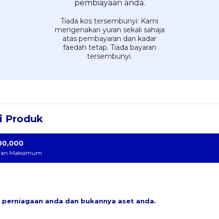
Tiada kos tersembunyi: Kami
mengenakan yuran sekali sahaja
atas pembayaran dan kadar
faedah tetap. Tiada bayaran
tersembunyi.
ri Produk
00,000
man Maksimum
perniagaan anda dan bukannya aset anda.