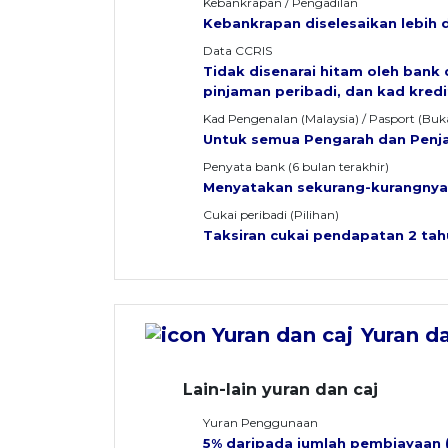
Kebankrapan / Pengadilan
Kebankrapan diselesaikan lebih da
Data CCRIS
Tidak disenarai hitam oleh bank
pinjaman peribadi, dan kad kredi
Kad Pengenalan (Malaysia) / Pasport (Bu
Untuk semua Pengarah dan Penja
Penyata bank (6 bulan terakhir)
Menyatakan sekurang-kurangnya
Cukai peribadi (Pilihan)
Taksiran cukai pendapatan 2 ta
Yuran da
Lain-lain yuran dan caj
Yuran Penggunaan
5% daripada jumlah pembiayaan 