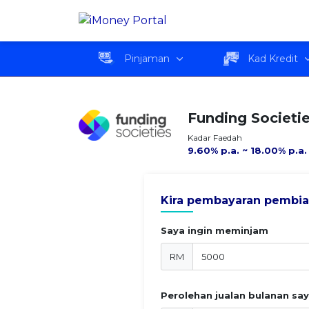
Funding Societies
Ringkas
Pembiayaan Perniagaan
Pinjaman
Kad Kredit
Funding Societi
Kadar Faedah
9.60% p.a. ~ 18.00% p.a.
Kira pembayaran pembia
Saya ingin meminjam
RM
Perolehan jualan bulanan sa