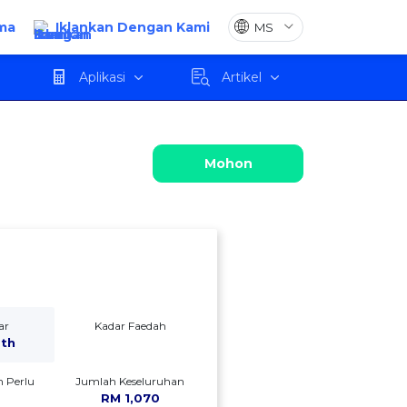
ma
Iklankan Dengan Kami
 caj
Ulasan
Mohon
Aplikasi
Artikel
Mohon
ar
Kadar Faedah
mth
 Perlu
Jumlah Keseluruhan
RM 1,070