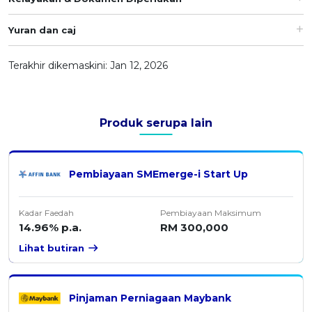
OCBC - Hadiah Pilihan Anda
Artikel Terkini
Promo
Yuran dan caj
Pinjaman Peribadi
Kad
Terakhir dikemaskini: Jan 12, 2026
Insurans
Pelaburan
Produk serupa lain
Pengurusan Kewangan
Pinjaman Perumahan
Pinjaman Kereta
Pembiayaan SMEmerge-i Start Up
Gaya Hidup
Kadar Faedah
Pembiayaan Maksimum
14.96% p.a.
RM 300,000
SPECIAL PROMO
RHB Bank Kad Kredit
Lihat butiran
Promo
Pinjaman Perniagaan Maybank