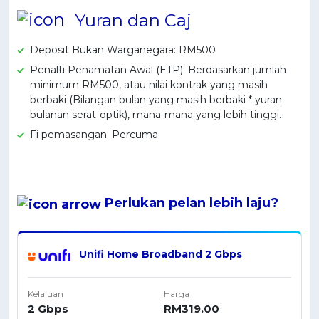
Yuran dan Caj
OCBC - Hadiah Pilihan Anda
Artikel Terkini
Promo
Pinjaman Peribadi
Deposit Bukan Warganegara: RM500
Kad
Penalti Penamatan Awal (ETP): Berdasarkan jumlah
minimum RM500, atau nilai kontrak yang masih
Insurans
berbaki (Bilangan bulan yang masih berbaki * yuran
Pelaburan
bulanan serat-optik), mana-mana yang lebih tinggi.
Pengurusan Kewangan
Fi pemasangan: Percuma
Pinjaman Perumahan
Pinjaman Kereta
Gaya Hidup
Perlukan pelan
lebih laju
?
SPECIAL PROMO
RHB Bank Kad Kredit
Unifi Home Broadband 2 Gbps
Promo
Kelajuan
Harga
2 Gbps
RM319.00