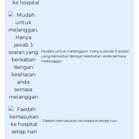
OCBC - Hadiah Pilihan Anda
Artikel Terkini
Promo
Pinjaman Peribadi
Kad
Insurans
Pelaburan
Mudah untuk melanggan. Hanya jawab 3 soalan
yang berkaitan dengan kesihatan anda semasa
Pengurusan Kewangan
melanggan
Pinjaman Perumahan
Pinjaman Kereta
Gaya Hidup
SPECIAL PROMO
RHB Bank Kad Kredit
Promo
Faedah kemasukan ke hospital setiap hari