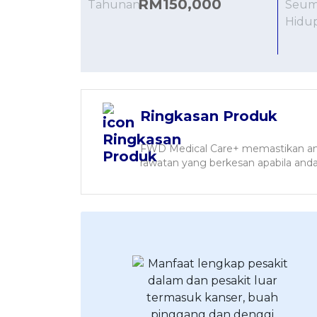
RM150,000
Ringkasan Produk
FWD Medical Care+ memastikan an
rawatan yang berkesan apabila an