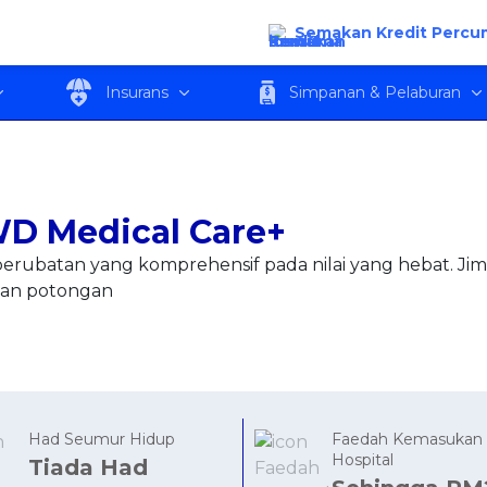
Semakan Kredit Percu
an
Ciri Utama
Kelayakan
Muat Tu
Insurans
Simpanan & Pelaburan
D Medical Care+
erubatan yang komprehensif pada nilai yang hebat. Ji
an potongan
Had Seumur Hidup
Faedah Kemasukan
Hospital
Tiada Had