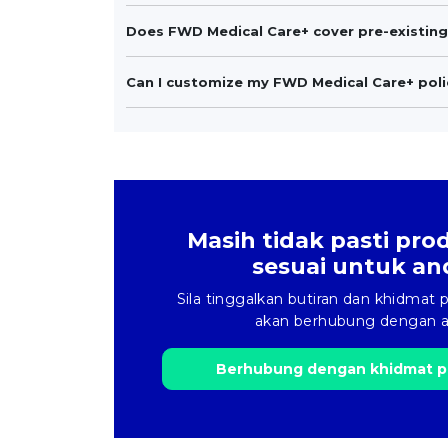
Does FWD Medical Care+ cover pre-existing
Can I customize my FWD Medical Care+ poli
Masih tidak pasti pr
sesuai untuk an
Sila tinggalkan butiran dan khidmat
akan berhubung dengan a
Berhubung dengan khidmat p