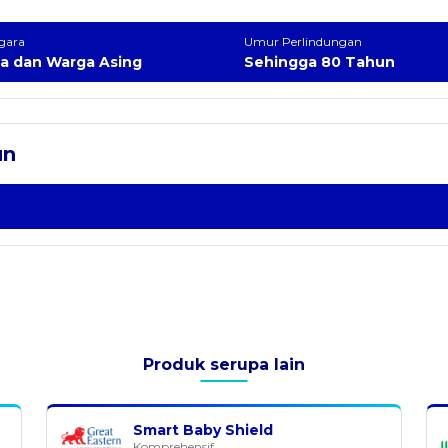
gara
Umur Perlindungan
ia dan Warga Asing
Sehingga 80 Tahun
un
Produk serupa lain
Smart Baby Shield
Komprehensif