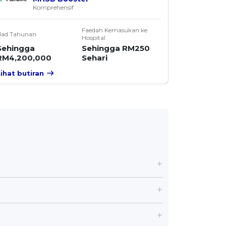
Komprehensif
Faedah Kemasukan ke
Had Tahunan
Hospital
Sehingga
Sehingga RM250
RM4,200,000
Sehari
Lihat butiran