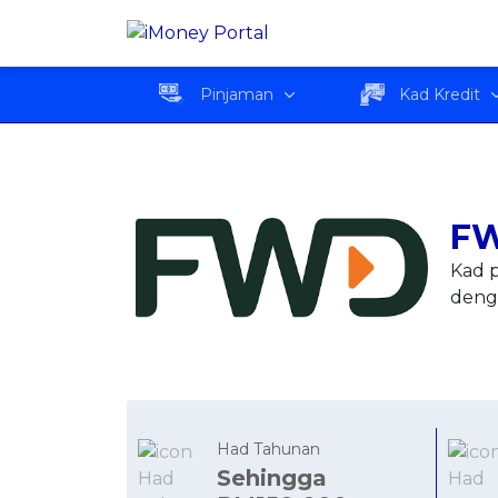
FWD Medical Care+
Ringkas
Pinjaman
Kad Kredit
FW
Kad p
deng
Had Tahunan
Sehingga