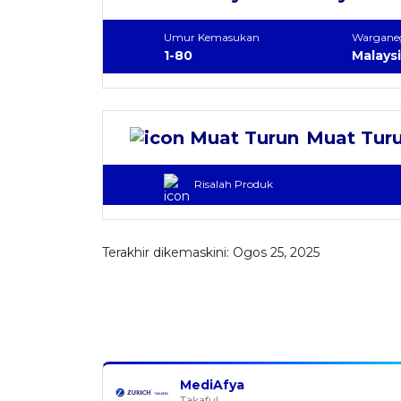
Umur Kemasukan
Wargane
1-80
Malays
Muat Tur
Risalah Produk
Terakhir dikemaskini: Ogos 25, 2025
MediAfya
Takaful