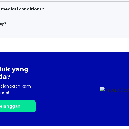
 medical conditions?
cy?
oduk yang
da?
 pelanggan kami
nda!
elanggan